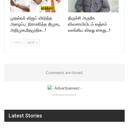
முதல்வர் விஜய் விடுத்த
திருச்சி அருகே
அழைப்பு: நிராகரித்த திமுக,
விவசாயியிடம் லஞ்சம்
அதிமுக,தேமுதிக…!
வாங்கிய விஏஓ கைது…!
PREV
NEXT
Comments are closed.
- Advertisement -
Latest Stories