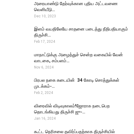
அரையாண்டு தேர்வுக்கான புதிய அட்டவணை
வெளியீடு…
Dec 10, 2023
இளம் வயதிலேயே சாதனை படைத்து நீதிபதியாகும்
திருச்சி…
Feb 17, 2024
மாநாட்டுக்கு அழைத்துச் சென்ற வகையில் வேன்
வாடகை, சம்பளம்…
Nov 6, 2024
பிரபல நகை கடையின் ₹ 34 கோடி சொத்துக்கள்
முடக்கம்-…
Feb 2, 2024
விரைவில் விடிவுகாலம்!ஜோராக நடைபெற
தொடங்கியது திருச்சி ஜு-…
Jan 16, 2024
கூட்ட நெரிசலை தவிர்ப்பதற்காக திருச்சியில்