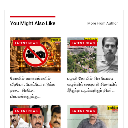
https://www.facebook.com/R
ckforttimes/
ockforttimes
Follow us on:
Follow us on:
https://twitter.com/ROCKFOR
https://www.instagram.com/ro
T_TIMES
You Might Also Like
More From Author
ckforttimes/
Follow us on:
https://twitter.com/ROCKFOR
T_TIMESC
LATEST NEWS
LATEST NEWS
கோவில் வளாகங்களில்
பழனி கோயில் நில மோசடி
வீடியோ, போட்டோ எடுக்க
வழக்கில் கைதாகி சிறையில்
தடை: சினிமா
இருந்த வழக்கறிஞர் திடீர்…
பிரபலங்களுக்கு…
LATEST NEWS
LATEST NEWS