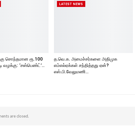
LATEST NEWS
்கு சொந்தமான ரூ.100
த.வெ.க. அமைச்சர்களை அதிமுக
 வழக்கு: ‘சஸ்பெண்ட்’…
எம்எல்ஏக்கள் சந்தித்தது ஏன்?
எஸ்.பி.வேலுமணி…
nts are closed.