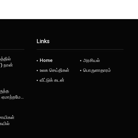
Links
்தில்
Home
அரசியல்
) நான்
உலக செய்திகள்
பொருளாதாரம்
வீட்டுக் கடன்
ருந்த
ு ஏமாற்றமே…
சாயிகள்
ையில்