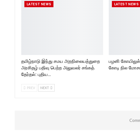
LATEST NEWS
LATEST NEWS
தமிழ்நாடு இந்து சமய அறநிலையத்துறை
பழனி கோயிலுக
அரசிதழ் பதிவு பெற்ற அலுவலர் சங்கத்
கோடி நில மோசடி
தேர்தல்: புதிய…
PREV
NEXT
Comme