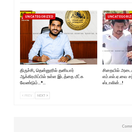
https://twitter.com/ROCKFORT
kforttimes/
_TIMES
Follow us on:
https://twitter.com/ROCKF
UNCATEGORIZED
UNCATEGORIZ
_TIMES
திருச்சி, தென்னூரில் தனியார்
சிறையில் அடைக்
ஆக்கிரமிப்பில் உள்ள இடத்தை மீட்க
எம்.எல்.ஏ.வை சந
வேண்டும்…*…
ஸ்டாலின்…!
PREV
NEXT
Comme