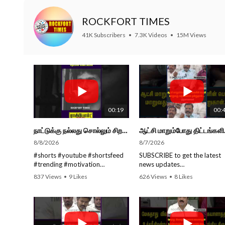
ROCKFORT TIMES
41K Subscribers
•
7.3K Videos
•
15M Views
00:19
00:
நாட்டுக்கு நல்லது சொல்லும் சிறப்பான மேடைப்பேச்சு... #shorts #subscribe #video
ஆட்சி மாறும்போத
8/8/2026
8/7/2026
#shorts #youtube #shortsfeed
SUBSCRIBE to get the latest
#trending #motivation
news updates
#nowtrending #subscribe
ROCKFORT TIMES for NEW
837 Views
•
9 Likes
626 Views
•
8 Likes
#speech #motivationspeech
VIDEOS EVERY DAY and ma
•
0 Comments
•
0 Comments
#tamil #tamilspeech #viral
sure to enable Push
#viralvideo #viralshorts
Notifications so you'll never 
SUBSCRIBE to get the latest
a new video.
news updates ROCKFORT
All you need to do is PRESS 