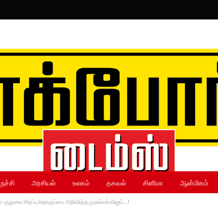
ருச்சி
அரசியல்
உலகம்
தகவல்
சினிமா
ஆன்மிகம்
 குறுவை சிறப்பு தொகுப்பை அறிவித்த முதல்வர் விஜய்…!