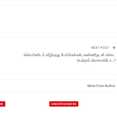
NEXT POST
ஸ்பெயினிடம் வீழ்ந்தது போர்ச்சுக்கல்; கண்ணீருடன் விடை
பெற்றார் ரொனால்டோ…!
More From Author
ED
UNCATEGORIZED