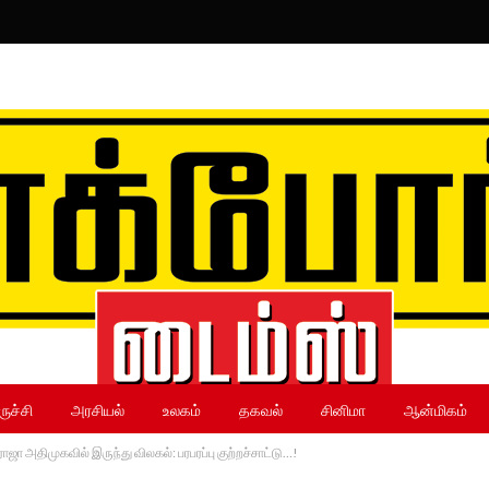
ருச்சி
அரசியல்
உலகம்
தகவல்
சினிமா
ஆன்மிகம்
ாஜா அதிமுகவில் இருந்து விலகல்: பரபரப்பு குற்றச்சாட்டு…!