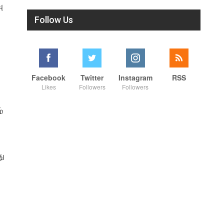
ு
Follow Us
Facebook
Twitter
Instagram
RSS
Likes
Followers
Followers
்
து