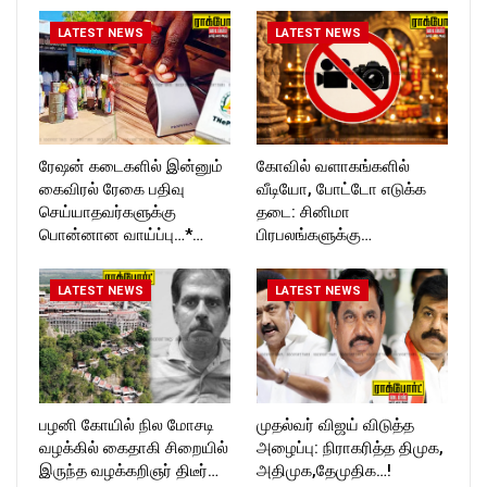
T_TIMESC
LATEST NEWS
LATEST NEWS
ரேஷன் கடைகளில் இன்னும்
கோவில் வளாகங்களில்
கைவிரல் ரேகை பதிவு
வீடியோ, போட்டோ எடுக்க
செய்யாதவர்களுக்கு
தடை: சினிமா
பொன்னான வாய்ப்பு…*…
பிரபலங்களுக்கு…
LATEST NEWS
LATEST NEWS
பழனி கோயில் நில மோசடி
முதல்வர் விஜய் விடுத்த
வழக்கில் கைதாகி சிறையில்
அழைப்பு: நிராகரித்த திமுக,
இருந்த வழக்கறிஞர் திடீர்…
அதிமுக,தேமுதிக…!