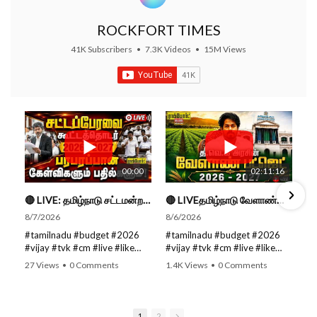
ROCKFORT TIMES
41K Subscribers
•
7.3K Videos
•
15M Views
00:00
02:11:16
🔴 LIVE: தமிழ்நாடு சட்டமன்றப் பேரவை கூட்டத்தொடர் - நிதிநிலை அறிக்கை மீது விவாதம் #live #budget #video
🔴 LIVEதமிழ்நாடு வேளாண்மை நிதிநிலை அறிக்கை - 2026-27 |TN Agriculture Budget #live #budget #video #cm
8/7/2026
8/6/2026
#tamilnadu #budget #2026
#tamilnadu #budget #2026
#vijay #tvk #cm #live #like
#vijay #tvk #cm #live #like
#viral #nowtrending #video
#viral #nowtrending #video
27 Views
•
0 Comments
1.4K Views
•
0 Comments
#youtube #nowtrending #dmk
#youtube #nowtrending #dmk
#song #youtube SUBSCRIBE
#song #youtube SUBSCRIBE
to get the latest news updates
to get the latest news updates
ROCKFORT TIMES for NEW
ROCKFORT TIMES for NEW
1
2