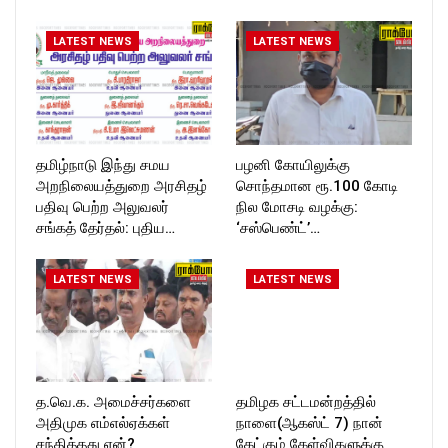
T_TIMES
T_TIMES
LATEST NEWS
LATEST NEWS
தமிழ்நாடு இந்து சமய
பழனி கோயிலுக்கு
அறநிலையத்துறை அரசிதழ்
சொந்தமான ரூ.100 கோடி
பதிவு பெற்ற அலுவலர்
நில மோசடி வழக்கு:
சங்கத் தேர்தல்: புதிய…
‘சஸ்பெண்ட்’…
LATEST NEWS
LATEST NEWS
த.வெ.க. அமைச்சர்களை
தமிழக சட்டமன்றத்தில்
அதிமுக எம்எல்ஏக்கள்
நாளை(ஆகஸ்ட் 7) நான்
சந்தித்தது ஏன்?
கேட்கும் கேள்விகளுக்கு