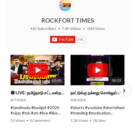
ROCKFORT TIMES
41K Subscribers
•
7.3K Videos
•
15M Views
00:00
00:33
🔴 LIVE: தமிழ்நாடு சட்டமன்றப் பேரவை கூட்டத்தொடர் - நிதிநிலை அறிக்கை மீது விவாதம் #live #budget #video
நாட்டுக்கு நல்லது சொல்லும் சிறப்பான மேடைப்பேச்சு... #shorts #subscribe #video
8/7/2026
8/8/2026
#tamilnadu #budget #2026
#shorts #youtube #shortsfeed
#vijay #tvk #cm #live #like
#trending #motivation
#viral #nowtrending #video
#nowtrending #subscribe
51 Views
•
0 Comments
1.3K Views
•
18 Likes
#youtube #nowtrending #dmk
#speech #motivationspeech
•
0 Comments
#song #youtube SUBSCRIBE
#tamil #tamilspeech #viral
to get the latest news updates
#viralvideo #viralshorts