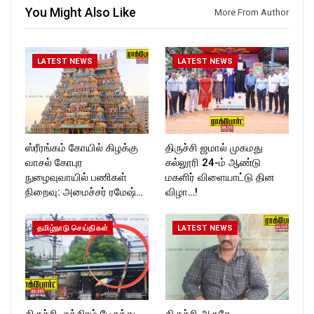
Follow us on:
https://www.instagram.com/ro
You Might Also Like
More From Author
https://twitter.com/ROCKFOR
ckforttimes/
T_TIMES
Follow us on:
https://twitter.com/ROCKFOR
T_TIMESC
LATEST NEWS
LATEST NEWS
ஸ்ரீரங்கம் கோயில் கிழக்கு
திருச்சி ஜமால் முகமது
வாசல் கோபுர
கல்லூரி 24-ம் ஆண்டு
நுழைவுவாயில் பணிகள்
மகளிர் விளையாட்டு தின
நிறைவு: அமைச்சர் ரமேஷ்…
விழா…!
தமிழ்நாடு செய்திகள்
LATEST NEWS
திருச்சி, சத்திரம் பேருந்து
திருச்சி அருகே