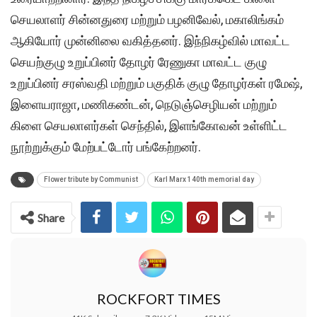
செயலாளர் சின்னதுரை மற்றும் பழனிவேல், மகாலிங்கம்
ஆகியோர் முன்னிலை வகித்தனர். இந்நிகழ்வில் மாவட்ட
செயற்குழு உறுப்பினர் தோழர் ரேணுகா மாவட்ட குழு
உறுப்பினர் சரஸ்வதி மற்றும் பகுதிக் குழு தோழர்கள் ரமேஷ்,
இளையராஜா, மணிகண்டன், நெடுஞ்செழியன் மற்றும்
கிளை செயலாளர்கள் செந்தில், இளங்கோவன் உள்ளிட்ட
நூற்றுக்கும் மேற்பட்டோர் பங்கேற்றனர்.
Flower tribute by Communist
Karl Marx 140th memorial day
Share
ROCKFORT TIMES