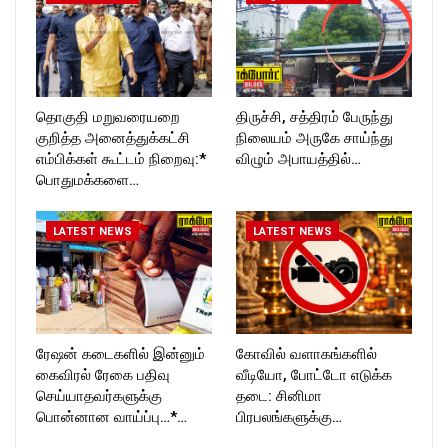
தொகுதி மறுவரையறை
திருச்சி, சத்திரம் பேருந்து
குறித்த அனைத்துக்கட்சி
நிலையம் அருகே சாய்ந்து
எம்பிக்கள் கூட்டம் நிறைவு:*
விழும் அபாயத்தில்…
பொதுமக்களை…
LATEST NEWS
LATEST NEWS
ரேஷன் கடைகளில் இன்னும்
கோவில் வளாகங்களில்
கைவிரல் ரேகை பதிவு
வீடியோ, போட்டோ எடுக்க
செய்யாதவர்களுக்கு
தடை: சினிமா
பொன்னான வாய்ப்பு…*…
பிரபலங்களுக்கு…