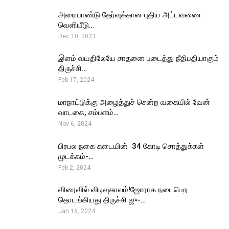
அரையாண்டு தேர்வுக்கான புதிய அட்டவணை
வெளியீடு…
Dec 10, 2023
இளம் வயதிலேயே சாதனை படைத்து நீதிபதியாகும்
திருச்சி…
Feb 17, 2024
மாநாட்டுக்கு அழைத்துச் சென்ற வகையில் வேன்
வாடகை, சம்பளம்…
Nov 6, 2024
பிரபல நகை கடையின் ₹ 34 கோடி சொத்துக்கள்
முடக்கம்-…
Feb 2, 2024
விரைவில் விடிவுகாலம்!ஜோராக நடைபெற
தொடங்கியது திருச்சி ஜு-…
Jan 16, 2024