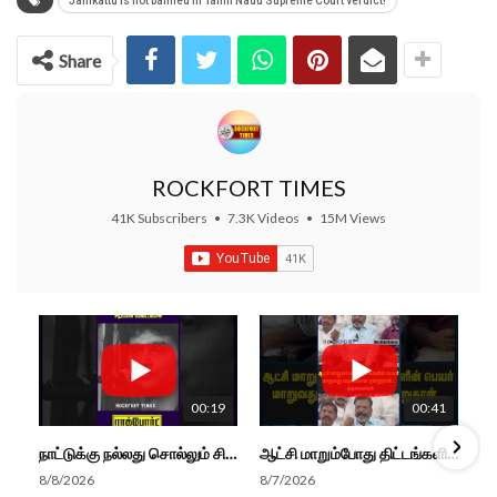
Jallikattu is not banned in Tamil Nadu Supreme Court verdict!
Share
ROCKFORT TIMES
41K Subscribers
•
7.3K Videos
•
15M Views
00:19
00:41
நாட்டுக்கு நல்லது சொல்லும் சிறப்பான மேடைப்பேச்சு... #shorts #subscribe #video
ஆட்சி மாறும்போது திட்டங்களின் பெயர் மாறுவது வழக்கமான ஒன்று தான்... திருமாவளவன்
8/8/2026
8/7/2026