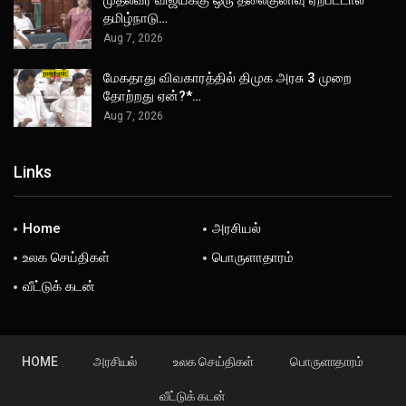
முதல்வர் விஜய்க்கு ஒரு தலைகுனிவு ஏற்பட்டால்
தமிழ்நாடு…
Aug 7, 2026
மேகதாது விவகாரத்தில் திமுக அரசு 3 முறை
தோற்றது ஏன்?*…
Aug 7, 2026
Links
Home
அரசியல்
உலக செய்திகள்
பொருளாதாரம்
வீட்டுக் கடன்
HOME
அரசியல்
உலக செய்திகள்
பொருளாதாரம்
வீட்டுக் கடன்