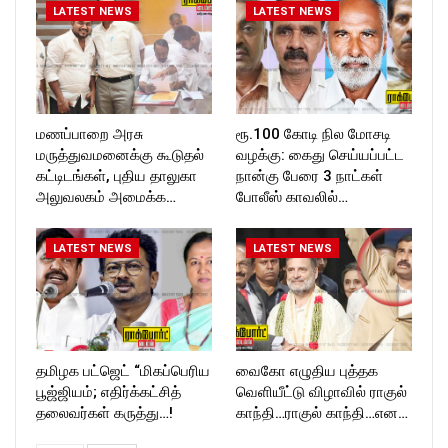
LATEST NEWS
LATEST NEWS
T_TIMESC
மணப்பாறை அரசு
ரூ.100 கோடி நில மோசடி
மருத்துவமனைக்கு கூடுதல்
வழக்கு: கைது செய்யப்பட்ட
கட்டிடங்கள், புதிய தாலுகா
நான்கு பேரை 3 நாட்கள்
அலுவலகம் அமைக்க…
போலீஸ் காவலில்…
LATEST NEWS
LATEST NEWS
தமிழக பட்ஜெட் “மிகப்பெரிய
வைகோ எழுதிய புத்தக
பூஜ்ஜியம்; எதிர்க்கட்சித்
வெளியீட்டு விழாவில் ராகுல்
தலைவர்கள் கருத்து…!
காந்தி…ராகுல் காந்தி…என…