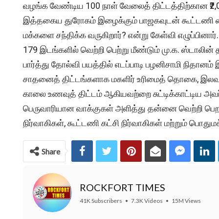
வழங்க வேண்டிய 100 நாள் வேலைத் திட்டத்திற்கான ₹2,
இத்தகைய துரோகம் இழைக்கும் பாஜகவுடன் கூட்டணி வ
மக்களை சந்திக்க வருகிறார்? என்று கேள்வி எழுப்பினார்.
179 இடங்களில் வெற்றி பெற்று மீண்டும் மு.க. ஸ்டா
பார்த்து தோல்வி பயத்தில் எடப்பாடி பழனிசாமி நிதானம் இ
சாதனைத் திட்டங்களாக மகளிர் உரிமைத் தொகை, இலவச 
காலை உணவுத் திட்டம் ஆகியவற்றை சுட்டிக்காட்டிய அவர
பெருவாரியான வாக்குகள் அளித்து தன்னை வெற்றி பெறச் 
நிர்வாகிகள், கூட்டணி கட்சி நிர்வாகிகள் மற்றும் பொதும
Share
ROCKFORT TIMES
41K Subscribers
•
7.3K Videos
•
15M Views