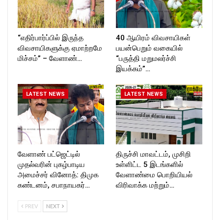
“எதிர்பார்ப்பில் இருந்த
40 ஆயிரம் விவசாயிகள்
விவசாயிகளுக்கு ஏமாற்றமே
பயன்பெறும் வகையில்
மிச்சம்” – வேளாண்…
“பருத்தி மறுமலர்ச்சி
இயக்கம்”…
LATEST NEWS
LATEST NEWS
வேளாண் பட்ஜெட்டில்
திருச்சி மாவட்டம், முசிறி
முதல்வரின் புகழ்பாடிய
உள்ளிட்ட 5 இடங்களில்
அமைச்சர் வினோத்: திமுக
வேளாண்மை பொறியியல்
கண்டனம், சபாநாயகர்…
விரிவாக்க மற்றும்…
PREV
NEXT