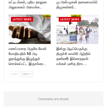
கட்டிடங்கள், புதிய தாலுகா
மு.அன்பழகன் தலைமையில்
அலுவலகம் அமைக்க…
திமுகவினர்…
LATEST NEWS
LATEST NEWS
மணப்பாறை அருகே வேன்
இன்று ஆடிப்பெருக்கு:
மோதியதில் 50 அடி
திருச்சி காவிரி ஆற்றில்
தூரத்துக்கு இழுத்துச்
தண்ணீர் இல்லாததால்
சொல்லப்பட்ட இருசக்கர…
மக்கள் புனித நீராட…
PREV
NEXT
Comments are closed.