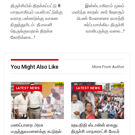
https://rockforttimes.in/
Latest Updates:
திருச்சியில் திறக்கப்பட்டு 8
இன்ஸ்டாகிராம் மூலம்
Subscribe:
Website:
https://rockforttimes.
மாதமாகியும் பயன்பாட்டுக்கு
மலர்ந்த காதல்: கார் ஷோரூம்
https://www.youtube.com/@r
in//
ockforttimes
Subscribe:
வராத பன்னடுக்கு வாகன
பெண் மேலாளரை ஏமாற்றி
Like us on:
https://www.youtube.com/@r
நிறுத்துமிடம்: தீபாவளி
கர்ப்பமாக்கிய திருச்சி
https://www.facebook.com/R
ockforttimes
நெருங்குவதால் திறக்க
வாலிபருக்கு வலை…!
ockforttimes
Like us on:
கோரிக்கை…!
Follow us on:
https://www.facebook.com/R
https://www.instagram.com/ro
ockforttimes
ckforttimes/
Follow us on:
Follow us on:
https://www.instagram.com/ro
https://twitter.com/ROCKFOR
ckforttimes/
You Might Also Like
T_TIMES
Follow us on:
More From Author
https://twitter.com/ROCKFOR
T_TIMESC
LATEST NEWS
LATEST NEWS
மணப்பாறை அரசு
உதயநிதி ஸ்டாலின் கைது:
மருத்துவமனைக்கு கூடுதல்
திருச்சி மாநகராட்சி மேயர்