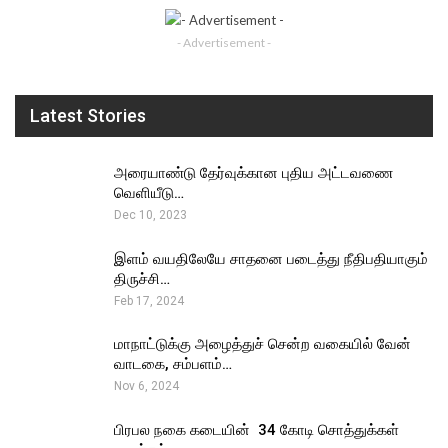
- Advertisement -
Latest Stories
அரையாண்டு தேர்வுக்கான புதிய அட்டவணை
வெளியீடு…
Dec 10, 2023
இளம் வயதிலேயே சாதனை படைத்து நீதிபதியாகும்
திருச்சி…
Feb 17, 2024
மாநாட்டுக்கு அழைத்துச் சென்ற வகையில் வேன்
வாடகை, சம்பளம்…
Nov 6, 2024
பிரபல நகை கடையின் ₹ 34 கோடி சொத்துக்கள்