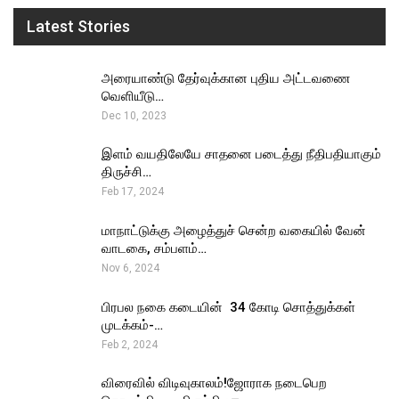
Latest Stories
அரையாண்டு தேர்வுக்கான புதிய அட்டவணை
வெளியீடு…
Dec 10, 2023
இளம் வயதிலேயே சாதனை படைத்து நீதிபதியாகும்
திருச்சி…
Feb 17, 2024
மாநாட்டுக்கு அழைத்துச் சென்ற வகையில் வேன்
வாடகை, சம்பளம்…
Nov 6, 2024
பிரபல நகை கடையின் ₹ 34 கோடி சொத்துக்கள்
முடக்கம்-…
Feb 2, 2024
விரைவில் விடிவுகாலம்!ஜோராக நடைபெற