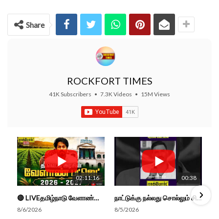
Share
ROCKFORT TIMES
41K Subscribers
•
7.3K Videos
•
15M Views
02:11:16
00:38
🔴 LIVEதமிழ்நாடு வேளாண்மை நிதிநிலை அறிக்கை - 2026-27 |TN Agriculture Budget #live #budget #video #cm
நாட்டுக்கு நல்லது சொல்லும் சிறப்பான மேடைப்பேச்சு... #shorts #subscribe #video
8/6/2026
8/5/2026