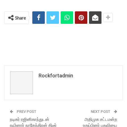
Share
Rockfortadmin
PREV POST
NEXT POST
நடிகர் ரஜினிகாந்துடன்
அதிமுக சட்டமன்ற
நயினார் நாகேந்திரன் திடீர்
உறுப்பினர் பதவியை