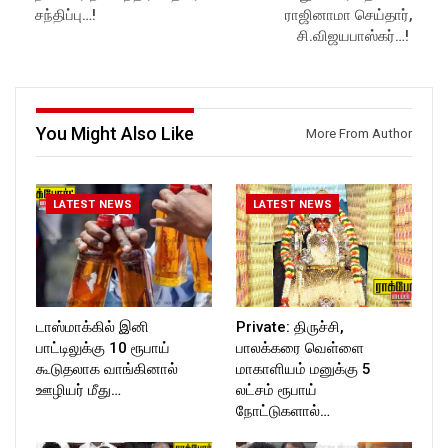
சந்திப்பு…!
ராஜினாமா செய்தார்,
சி.விஜயபாஸ்கர்…!
You Might Also Like
More From Author
LATEST NEWS
LATEST NEWS
டாஸ்மாக்கில் இனி
Private: திருச்சி,
பாட்டிலுக்கு 10 ரூபாய்
பாலக்கரை வெள்ளை
கூடுதலாக வாங்கினால்
மாகாளியம் மனுக்கு 5
ஊழியர் மீது…
லட்சம் ரூபாய்
நோட்டுகளால்…