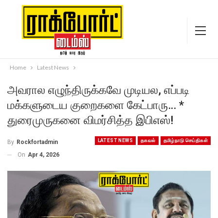
Home
Latest News
அவரால எழுந்திருக்கவே முடியல, எப்படி
மக்களுடைய குறைகளை கேட்பாரு… *
துரைமுருகனை விமர்சித்த இபிஎஸ்!
LATEST NEWS
தகவல்
தமிழ்நாடு செய்திகள்
By
Rockfortadmin
On
Apr 4, 2026