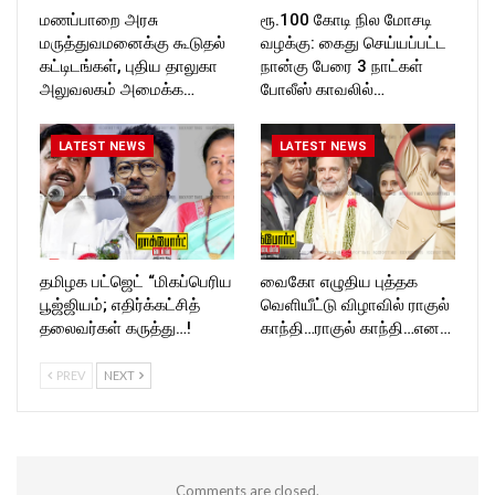
மணப்பாறை அரசு
ரூ.100 கோடி நில மோசடி
மருத்துவமனைக்கு கூடுதல்
வழக்கு: கைது செய்யப்பட்ட
கட்டிடங்கள், புதிய தாலுகா
நான்கு பேரை 3 நாட்கள்
அலுவலகம் அமைக்க…
போலீஸ் காவலில்…
LATEST NEWS
LATEST NEWS
தமிழக பட்ஜெட் “மிகப்பெரிய
வைகோ எழுதிய புத்தக
பூஜ்ஜியம்; எதிர்க்கட்சித்
வெளியீட்டு விழாவில் ராகுல்
தலைவர்கள் கருத்து…!
காந்தி…ராகுல் காந்தி…என…
PREV
NEXT
Comments are closed.