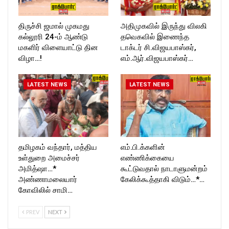
திருச்சி ஜமால் முகமது
அதிமுகவில் இருந்து விலகி
கல்லூரி 24-ம் ஆண்டு
தவெகவில் இணைந்த
மகளிர் விளையாட்டு தின
டாக்டர் சி.விஜயபாஸ்கர்,
விழா…!
எம்.ஆர்.விஜயபாஸ்கர்…
LATEST NEWS
LATEST NEWS
தமிழகம் வந்தார், மத்திய
எம்.பி.க்களின்
உள்துறை அமைச்சர்
எண்ணிக்கையை
அமித்ஷா…*
கூட்டுவதால் நாடாளுமன்றம்
அண்ணாமலையார்
கேலிக்கூத்தாகி விடும்…*…
கோவிலில் சாமி…
PREV
NEXT