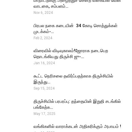
மாநாட்டுக்கு அழைத்துச் சென்ற வகையில் வேன்
வாடகை, சம்பளம்…
Nov 6, 2024
பிரபல நகை கடையின் ₹ 34 கோடி சொத்துக்கள்
முடக்கம்-…
Feb 2, 2024
விரைவில் விடிவுகாலம்!ஜோராக நடைபெற
தொடங்கியது திருச்சி ஜு-…
Jan 16, 2024
கூட்ட நெரிசலை தவிர்ப்பதற்காக திருச்சியில்
இருந்து…
Sep 15, 2024
திருச்சியில் பரபரப்பு: தந்தையின் இறுதி சடங்கில்
பங்கேற்க…
May 17, 2025
வங்கிகளில் வாராக்கடன் அதிகரிக்கும் அபாயம் !