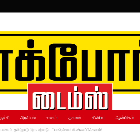
ருச்சி
அரசியல்
உலகம்
தகவல்
சினிமா
ஆன்மிகம்
யணம்- தமிழ்நாடு அரசு ஏற்பாடு… * யாரெல்லாம் விண்ணப்பிக்கலாம்!