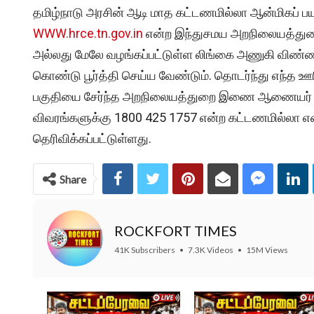
தமிழ்நாடு அரசின் ஆடி மாத கட்டணமில்லா ஆன்மிகப் பயண
WWW.hrce.tn.gov.in
என்ற இந்துசமய அறநிலையத்துற
அல்லது மேலே வழங்கப்பட்டுள்ள லிங்கை அணுகி விண
கொண்டு பூர்த்தி செய்ய வேண்டும். தொடர்ந்து எந்த ஊர
பகுதியை சேர்ந்த அறநிலையத்துறை இணை ஆணையர் அலுவ
விவரங்களுக்கு 1800 425 1757 என்ற கட்டணமில்லா 
தெரிவிக்கப்பட்டுள்ளது.
Share
ROCKFORT TIMES
41K Subscribers
•
7.3K Videos
•
15M Views