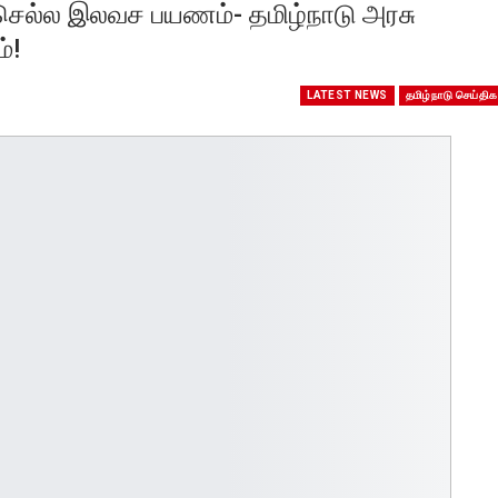
 செல்ல இலவச பயணம்- தமிழ்நாடு அரசு
்!
LATEST NEWS
தமிழ்நாடு செய்திக