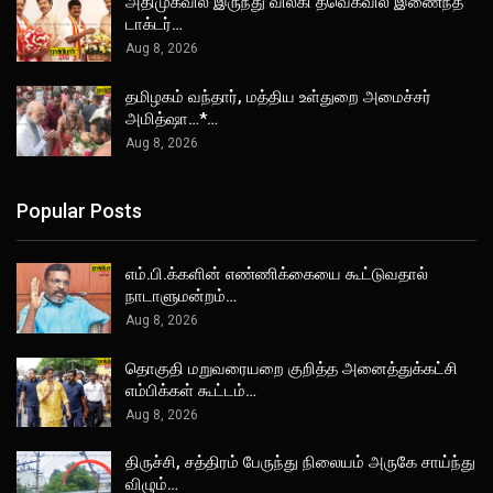
அதிமுகவில் இருந்து விலகி தவெகவில் இணைந்த
டாக்டர்…
Aug 8, 2026
தமிழகம் வந்தார், மத்திய உள்துறை அமைச்சர்
அமித்ஷா…*…
Aug 8, 2026
Popular Posts
எம்.பி.க்களின் எண்ணிக்கையை கூட்டுவதால்
நாடாளுமன்றம்…
Aug 8, 2026
தொகுதி மறுவரையறை குறித்த அனைத்துக்கட்சி
எம்பிக்கள் கூட்டம்…
Aug 8, 2026
திருச்சி, சத்திரம் பேருந்து நிலையம் அருகே சாய்ந்து
விழும்…