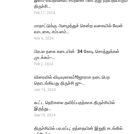
இளம் வயதிலேயே சாதனை படைத்து நீதிபதியாகும்
திருச்சி…
Feb 17, 2024
மாநாட்டுக்கு அழைத்துச் சென்ற வகையில் வேன்
வாடகை, சம்பளம்…
Nov 6, 2024
பிரபல நகை கடையின் ₹ 34 கோடி சொத்துக்கள்
முடக்கம்-…
Feb 2, 2024
விரைவில் விடிவுகாலம்!ஜோராக நடைபெற
தொடங்கியது திருச்சி ஜு-…
Jan 16, 2024
கூட்ட நெரிசலை தவிர்ப்பதற்காக திருச்சியில்
இருந்து…
Sep 15, 2024
திருச்சியில் பரபரப்பு: தந்தையின் இறுதி சடங்கில்