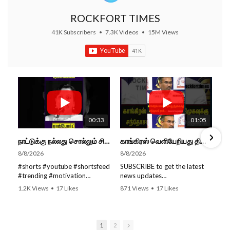
ROCKFORT TIMES
41K Subscribers
•
7.3K Videos
•
15M Views
00:33
01:05
நாட்டுக்கு நல்லது சொல்லும் சிறப்பான மேடைப்பேச்சு... #shorts #subscribe #video
காங்கிரஸ் வெளியேறியது திமுகவுக்கு சந்தோசம் தான்... - அமைச்சர் அருண்ராஜ்
8/8/2026
8/8/2026
#shorts #youtube #shortsfeed
SUBSCRIBE to get the latest
#trending #motivation
news updates
#nowtrending #subscribe
ROCKFORT TIMES for NEW
1.2K Views
•
17 Likes
871 Views
•
17 Likes
#speech #motivationspeech
VIDEOS EVERY DAY and make
•
0 Comments
•
0 Comments
#tamil #tamilspeech #viral
sure to enable Push
#viralvideo #viralshorts
Notifications so you'll never
SUBSCRIBE to get the latest
miss a new video.
1
2