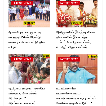
Follow us on:
LATEST NEWS
LATEST NEWS
https://twitter.com/ROCKFOR
T_TIMESC
திருச்சி ஜமால் முகமது
அதிமுகவில் இருந்து விலகி
கல்லூரி 24-ம் ஆண்டு
தவெகவில் இணைந்த
மகளிர் விளையாட்டு தின
டாக்டர் சி.விஜயபாஸ்கர்,
விழா…!
எம்.ஆர்.விஜயபாஸ்கர்…
LATEST NEWS
LATEST NEWS
தமிழகம் வந்தார், மத்திய
எம்.பி.க்களின்
உள்துறை அமைச்சர்
எண்ணிக்கையை
அமித்ஷா…*
கூட்டுவதால் நாடாளுமன்றம்
அண்ணாமலையார்
கேலிக்கூத்தாகி விடும்…*…