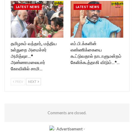
LATEST NEWS
LATEST NEWS
தமிழகம் வந்தார், மத்திய
எம்.பி.க்களின்
உள்துறை அமைச்சர்
எண்ணிக்கையை
அமித்ஷா…*
கூட்டுவதால் நாடாளுமன்றம்
அண்ணாமலையார்
கேலிக்கூத்தாகி விடும்…*…
கோவிலில் சாமி…
PREV
NEXT
Comments are closed.