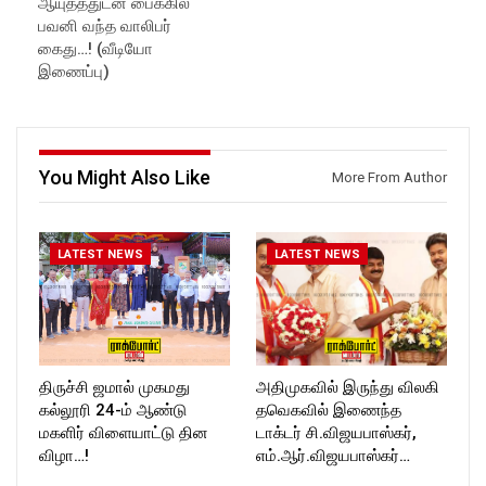
ஆயுதத்துடன் பைக்கில்
Like us on:
https://www.instagram.com/ro
பவனி வந்த வாலிபர்
https://www.facebook.com/R
ckforttimes/
கைது…! (வீடியோ
ockforttimes
Follow us on:
இணைப்பு)
Follow us on:
https://twitter.com/ROCKFOR
https://www.instagram.com/ro
T_TIMES
ckforttimes/
Follow us on:
https://twitter.com/ROCKFOR
T_TIMESC
You Might Also Like
More From Author
LATEST NEWS
LATEST NEWS
திருச்சி ஜமால் முகமது
அதிமுகவில் இருந்து விலகி
கல்லூரி 24-ம் ஆண்டு
தவெகவில் இணைந்த
மகளிர் விளையாட்டு தின
டாக்டர் சி.விஜயபாஸ்கர்,
விழா…!
எம்.ஆர்.விஜயபாஸ்கர்…