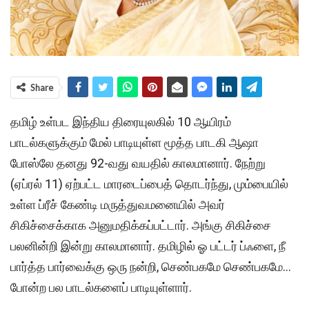
Share
தமிழ் உள்பட இந்திய திரையுலகில் 10 ஆயிரம்
பாடல்களுக்கும் மேல் பாடியுள்ள மூத்த பாடகி ஆஷா
போஸ்லே தனது 92-வது வயதில் காலமானார். நேற்று
(ஏப்ரல் 11) ஏற்பட்ட மாரடைப்பைத் தொடர்ந்து, மும்பையில்
உள்ள ப்ரீச் கேண்டி மருத்துவமனையில் அவர்
சிகிச்சைக்காக அனுமதிக்கப்பட்டார். அங்கு சிகிச்சை
பலனின்றி இன்று காலமானார். தமிழில் ஓ பட்டர் ப்ஃளை, நீ
பார்த்த பார்வைக்கு ஒரு நன்றி, செண்பகமே செண்பகமே…
போன்ற பல பாடல்களைப் பாடியுள்ளார்.