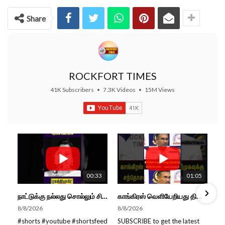
Share
ROCKFORT TIMES
41K Subscribers
•
7.3K Videos
•
15M Views
00:33
01:05
நாட்டுக்கு நல்லது சொல்லும் சிறப்பான மேடைப்பேச்சு... #shorts #subscribe #video
காங்கிரஸ் வெளியேறியது திமுகவுக்கு சந்தோசம் தான்... - அமைச்சர் அருண்ராஜ்
8/8/2026
8/8/2026
#shorts #youtube #shortsfeed
SUBSCRIBE to get the latest