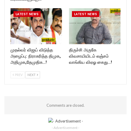
LATEST NEWS
LATEST NEWS
முதல்வர் விஜய் விடுத்த
திருச்சி அருகே
அழைப்பு: நிராகரித்த திமுக,
விவசாயியிடம் லஞ்சம்
அதிமுக,தேமுதிக…!
வாங்கிய விஏஓ கைது…!
PREV
NEXT
Comments are closed.
- Advertisement -