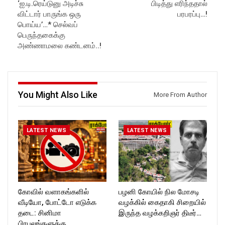
Subscribe:
https://www.facebook.com/R
‘ஐ.டி.ரெய்டுனு அடிச்சு
பிடித்து எரிந்ததால்
https://www.youtube.com/@r
ockforttimes
விட்டார் பாருங்க ஒரு
பரபரப்பு…!
ockforttimes
Follow us on:
பொய்ய’…* செல்வப்
Like us on:
https://www.instagram.com/ro
பெருந்தகைக்கு
https://www.facebook.com/R
ckforttimes/
அண்ணாமலை கண்டனம்..!
ockforttimes
Follow us on:
Follow us on:
https://twitter.com/ROCKFOR
https://www.instagram.com/ro
T_TIMES
ckforttimes/
Follow us on:
https://twitter.com/ROCKFOR
You Might Also Like
More From Author
T_TIMESC
LATEST NEWS
LATEST NEWS
கோவில் வளாகங்களில்
பழனி கோயில் நில மோசடி
வீடியோ, போட்டோ எடுக்க
வழக்கில் கைதாகி சிறையில்
தடை: சினிமா
இருந்த வழக்கறிஞர் திடீர்…
பிரபலங்களுக்கு…