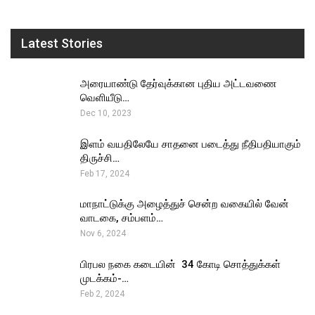
Latest Stories
அரையாண்டு தேர்வுக்கான புதிய அட்டவணை
வெளியீடு…
Dec 10, 2023
இளம் வயதிலேயே சாதனை படைத்து நீதிபதியாகும்
திருச்சி…
Feb 17, 2024
மாநாட்டுக்கு அழைத்துச் சென்ற வகையில் வேன்
வாடகை, சம்பளம்…
Nov 6, 2024
பிரபல நகை கடையின் ₹ 34 கோடி சொத்துக்கள்
முடக்கம்-…
Feb 2, 2024