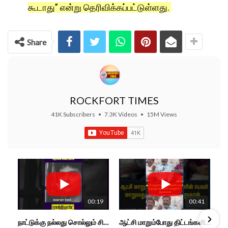
கூடாது” என்று தெரிவிக்கப்பட்டுள்ளது.
Share
ROCKFORT TIMES
41K Subscribers
•
7.3K Videos
•
15M Views
00:19
00:41
நாட்டுக்கு நல்லது சொல்லும் சிறப்பான மேடைப்பேச்சு... #shorts #subscribe #video
ஆட்சி மாறும்போது திட்டங்களின் பெயர் மாறுவது வழக்கமான ஒன்று தான்... திருமாவளவன்