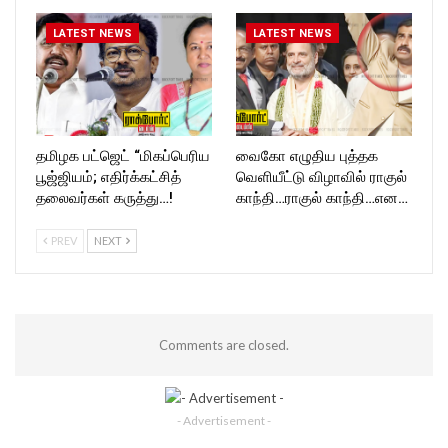
LATEST NEWS
LATEST NEWS
தமிழக பட்ஜெட் “மிகப்பெரிய
வைகோ எழுதிய புத்தக
பூஜ்ஜியம்; எதிர்க்கட்சித்
வெளியீட்டு விழாவில் ராகுல்
தலைவர்கள் கருத்து…!
காந்தி…ராகுல் காந்தி…என…
PREV
NEXT
Comments are closed.
- Advertisement -