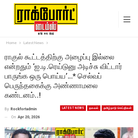
Home
Latest News
ராகுல் கூட்டத்திற்கு அழைப்பு இல்லை
என்றதும் ‘ஐ.டி.ரெய்டுனு அடிச்சு விட்டார்
பாருங்க ஒரு பொய்ய’…* செல்வப்
பெருந்தகைக்கு அண்ணாமலை
கண்டனம்..!
LATEST NEWS
தகவல்
தமிழ்நாடு செய்திகள்
By
Rockfortadmin
On
Apr 20, 2026