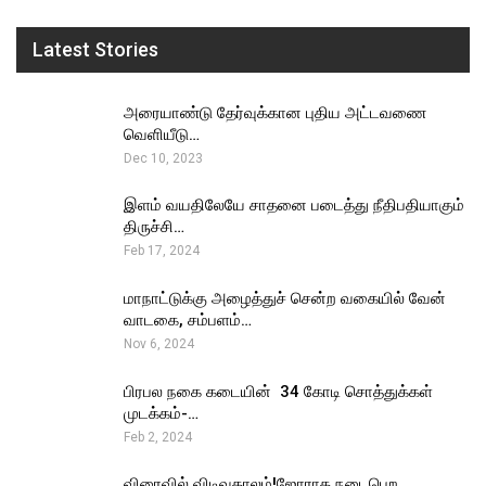
Latest Stories
அரையாண்டு தேர்வுக்கான புதிய அட்டவணை
வெளியீடு…
Dec 10, 2023
இளம் வயதிலேயே சாதனை படைத்து நீதிபதியாகும்
திருச்சி…
Feb 17, 2024
மாநாட்டுக்கு அழைத்துச் சென்ற வகையில் வேன்
வாடகை, சம்பளம்…
Nov 6, 2024
பிரபல நகை கடையின் ₹ 34 கோடி சொத்துக்கள்
முடக்கம்-…
Feb 2, 2024
விரைவில் விடிவுகாலம்!ஜோராக நடைபெற