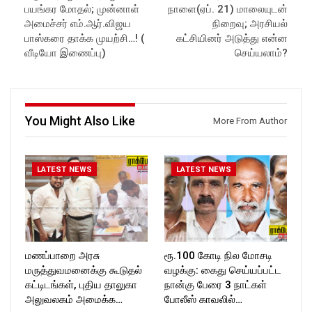
பயங்கர மோதல்; முன்னாள்
நாளை(ஏப். 21) மாலையுடன்
in//
Like us on:
Subscribe:
https://www.facebook.com/R
அமைச்சர் எம்.ஆர்.விஜய
நிறைவு; அரசியல்
https://www.youtube.com/@r
ockforttimes
பாஸ்கரை தாக்க முயற்சி…! (
கட்சியினர் அடுத்து என்ன
ockforttimes
Follow us on:
வீடியோ இணைப்பு)
செய்யலாம்?
Like us on:
https://www.instagram.com/ro
https://www.facebook.com/R
ckforttimes/
ockforttimes
Follow us on:
Follow us on:
https://twitter.com/ROCKFOR
https://www.instagram.com/ro
T_TIMES
You Might Also Like
More From Author
ckforttimes/
Follow us on:
https://twitter.com/ROCKFOR
T_TIMESC
LATEST NEWS
LATEST NEWS
மணப்பாறை அரசு
ரூ.100 கோடி நில மோசடி
மருத்துவமனைக்கு கூடுதல்
வழக்கு: கைது செய்யப்பட்ட
கட்டிடங்கள், புதிய தாலுகா
நான்கு பேரை 3 நாட்கள்
அலுவலகம் அமைக்க…
போலீஸ் காவலில்…