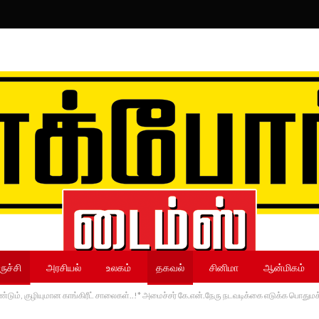
ருச்சி
அரசியல்
உலகம்
தகவல்
சினிமா
ஆன்மிகம்
குண்டும், குழியுமான காங்கிரீட் சாலைகள்..!* அமைச்சர் கே.என்.நேரு நடவடிக்கை எடுக்க பொதுமக