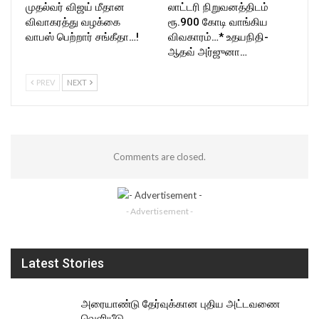
முதல்வர் விஜய் மீதான
லாட்டரி நிறுவனத்திடம்
விவாகரத்து வழக்கை
ரூ.900 கோடி வாங்கிய
வாபஸ் பெற்றார் சங்கீதா…!
விவகாரம்…* உதயநிதி-
ஆதவ் அர்ஜுனா…
PREV
NEXT
Comments are closed.
- Advertisement -
Latest Stories
அரையாண்டு தேர்வுக்கான புதிய அட்டவணை
வெளியீடு…