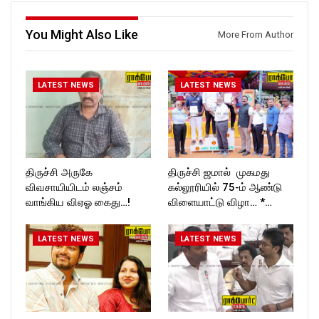
https://www.instagram.com/ro
T_TIMES
ckforttimes/
You Might Also Like
Follow us on:
More From Author
https://twitter.com/ROCKFOR
T_TIMESC
LATEST NEWS
LATEST NEWS
திருச்சி அருகே
திருச்சி ஜமால் முகமது
விவசாயியிடம் லஞ்சம்
கல்லூரியில் 75-ம் ஆண்டு
வாங்கிய விஏஓ கைது…!
விளையாட்டு விழா… *…
LATEST NEWS
LATEST NEWS