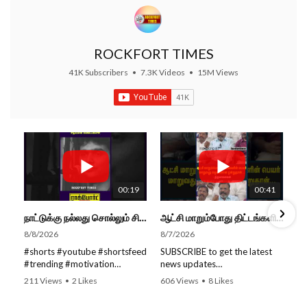
ROCKFORT TIMES
41K Subscribers
•
7.3K Videos
•
15M Views
00:19
00:41
நாட்டுக்கு நல்லது சொல்லும் சிறப்பான மேடைப்பேச்சு... #shorts #subscribe #video
ஆட்சி மாறும்போது திட்டங்களின் பெயர் மாறுவது வழக்கமான ஒன்று தான்... திருமாவளவன்
8/8/2026
8/7/2026
#shorts #youtube #shortsfeed
SUBSCRIBE to get the latest
#trending #motivation
news updates
#nowtrending #subscribe
ROCKFORT TIMES for NEW
211 Views
•
2 Likes
606 Views
•
8 Likes
#speech #motivationspeech
VIDEOS EVERY DAY and make
•
0 Comments
•
0 Comments
#tamil #tamilspeech #viral
sure to enable Push