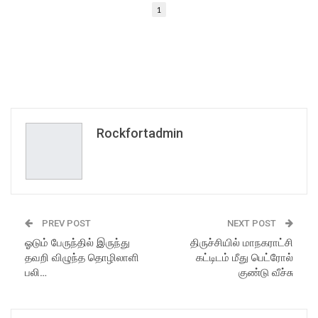
1
Rockfortadmin
PREV POST
NEXT POST
ஓடும் பேருந்தில் இருந்து
திருச்சியில் மாநகராட்சி
தவறி விழுந்த தொழிலாளி
கட்டிடம் மீது பெட்ரோல்
பலி…
குண்டு வீச்சு