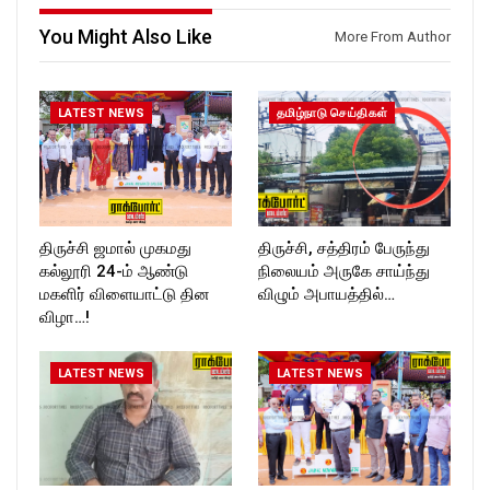
You Might Also Like
More From Author
LATEST NEWS
தமிழ்நாடு செய்திகள்
திருச்சி ஜமால் முகமது
திருச்சி, சத்திரம் பேருந்து
கல்லூரி 24-ம் ஆண்டு
நிலையம் அருகே சாய்ந்து
மகளிர் விளையாட்டு தின
விழும் அபாயத்தில்…
விழா…!
LATEST NEWS
LATEST NEWS