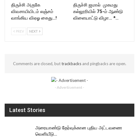
திருச்சி அருகே
திருச்சி ஜமால் முகமது
விவசாயியிடம் லஞ்சம்
கல்லூரியில் 75-ம் ஆண்டு
வாங்கிய விஏஓ கைது…!
விளையாட்டு விழா… *…
PREV
NEXT
Comments are closed, but
trackbacks
and pingbacks are open.
- Advertisement -
Latest Stories
அரையாண்டு தேர்வுக்கான புதிய அட்டவணை
வெளியீடு…