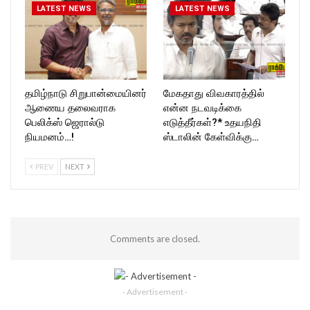
LATEST NEWS
LATEST NEWS
தமிழ்நாடு சிறுபான்மையினர்
மேகதாது விவகாரத்தில்
ஆணைய தலைவராக
என்ன நடவடிக்கை
பெலிக்ஸ் ஜெரால்டு
எடுத்தீர்கள்?* உதயநிதி
நியமனம்…!
ஸ்டாலின் கேள்விக்கு…
PREV
NEXT
Comments are closed.
- Advertisement -