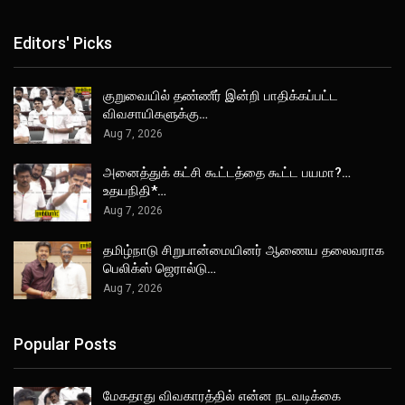
Editors' Picks
குறுவையில் தண்ணீர் இன்றி பாதிக்கப்பட்ட
விவசாயிகளுக்கு…
Aug 7, 2026
அனைத்துக் கட்சி கூட்டத்தை கூட்ட பயமா?…
உதயநிதி*…
Aug 7, 2026
தமிழ்நாடு சிறுபான்மையினர் ஆணைய தலைவராக
பெலிக்ஸ் ஜெரால்டு…
Aug 7, 2026
Popular Posts
மேகதாது விவகாரத்தில் என்ன நடவடிக்கை