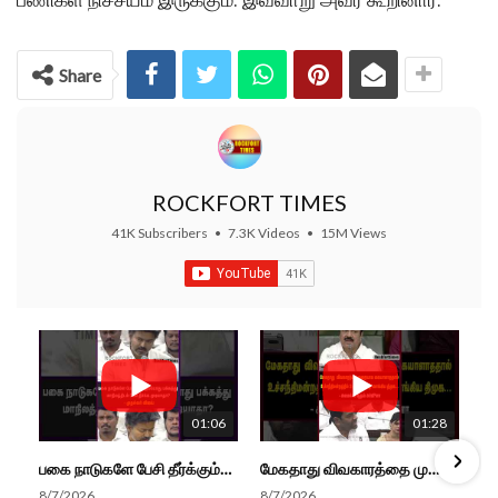
Share
ROCKFORT TIMES
41K Subscribers
•
7.3K Videos
•
15M Views
01:06
01:28
பகை நாடுகளே பேசி தீர்க்கும்போது பக்கத்து மாநிலத்திடம் பேசி தீர்க்க முடியாதா? - முதல்வர் விஜய்
மேகதாது விவகாரத்தை முறையாக கையாளாததால் உச்சநீதிமன்றத்தில் 3 முறை குட்டு வாங்கிய திமுக- அமைச்சர் ஆதவ்
8/7/2026
8/7/2026