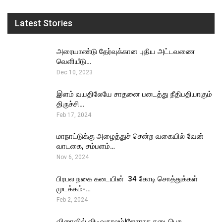
Latest Stories
அரையாண்டு தேர்வுக்கான புதிய அட்டவணை
வெளியீடு…
Dec 10, 2023
இளம் வயதிலேயே சாதனை படைத்து நீதிபதியாகும்
திருச்சி…
Feb 17, 2024
மாநாட்டுக்கு அழைத்துச் சென்ற வகையில் வேன்
வாடகை, சம்பளம்…
Nov 6, 2024
பிரபல நகை கடையின் ₹ 34 கோடி சொத்துக்கள்
முடக்கம்-…
Feb 2, 2024
விரைவில் விடிவுகாலம்!ஜோராக நடைபெற