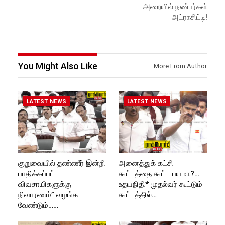
ockforttimes
ockforttimes
அறையில் நண்பர்கள்
Follow us on:
Follow us on:
அட்ராசிட்டி!
https://www.instagram.com/ro
https://www.instagram.com/ro
ckforttimes/
ckforttimes/
Follow us on:
Follow us on:
https://twitter.com/ROCKFOR
https://twitter.com/ROCKFOR
T_TIMES
T_TIMES
You Might Also Like
More From Author
LATEST NEWS
LATEST NEWS
குறுவையில் தண்ணீர் இன்றி
அனைத்துக் கட்சி
பாதிக்கப்பட்ட
கூட்டத்தை கூட்ட பயமா?…
விவசாயிகளுக்கு
உதயநிதி* முதல்வர் கூட்டும்
நிவாரணம்” வழங்க
கூட்டத்தில்…
வேண்டும்……