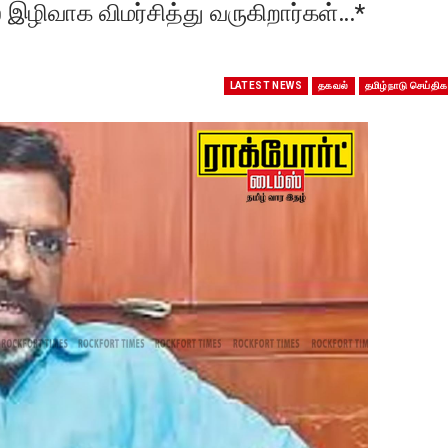
ழிவாக விமர்சித்து வருகிறார்கள்…*
LATEST NEWS
தகவல்
தமிழ்நாடு செய்திக