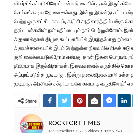
விமர்சிக்கப்படுகிறோம் என்ற நிலையில் தான் இருக்கிற
செல்லக்கூடிய தேவை உள்ளது. இன்று இரண்டு சட்டமன்
பெற்ற ஒரு கட்சியாகவும், ஆட்சி அதிகாரத்தில் பங்க
தரப்பு மக்களின் நன்மதிப்பையும் நாம் பெற்றுள்ளோம். 
அதனால்தான் திமுக கூட்டணியில் இருந்தபோது நம்மை
அமைச்சரவையில் இடம் பெற்றுள்ள நிலையில் மிகக் கடுமைய
குறி வைக்கப்படுகிறோம் என்பது தான் இதன் பொருள். ந
தீவிரமாக இருக்கிறார்கள். இவைகளைக் கருத்தில் கொண்
அப்புறப்படுத்த முடியாது. இன்று தலைகீழாக மாறி உள்ள த
முடியாத அரசியல் சக்தியாகவே களமாடி வருகிறோம்” என 
Share
ROCKFORT TIMES
41K Subscribers
•
7.3K Videos
•
15M Views