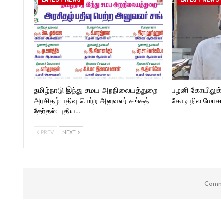
LATEST NEWS
LATEST NEWS
https://twitter.com/ROCKF
_TIMESC
தமிழ்நாடு இந்து சமய அறநிலையத்துறை
பழனி கோயிலுக
அரசிதழ் பதிவு பெற்ற அலுவலர் சங்கத்
கோடி நில மோசடி
தேர்தல்: புதிய…
PREV
NEXT
Comme