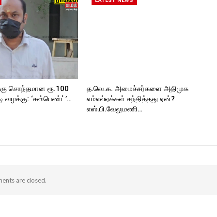
LATEST NEWS
ORT
்கு சொந்தமான ரூ.100
த.வெ.க. அமைச்சர்களை அதிமுக
 வழக்கு: ‘சஸ்பெண்ட்’…
எம்எல்ஏக்கள் சந்தித்தது ஏன்?
எஸ்.பி.வேலுமணி…
nts are closed.