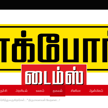
ருச்சி
அரசியல்
உலகம்
தகவல்
சினிமா
ஆன்மிகம்
ர்சித்து வருகிறார்கள்…* திருமாவளவன் வேதனை…!