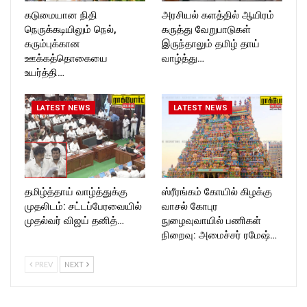
கடுமையான நிதி
அரசியல் களத்தில் ஆயிரம்
நெருக்கடியிலும் நெல்,
கருத்து வேறுபாடுகள்
கரும்புக்கான
இருந்தாலும் தமிழ் தாய்
ஊக்கத்தொகையை
வாழ்த்து…
உயர்த்தி…
LATEST NEWS
LATEST NEWS
தமிழ்த்தாய் வாழ்த்துக்கு
ஸ்ரீரங்கம் கோயில் கிழக்கு
முதலிடம்: சட்டப்பேரவையில்
வாசல் கோபுர
முதல்வர் விஜய் தனித்…
நுழைவுவாயில் பணிகள்
நிறைவு: அமைச்சர் ரமேஷ்…
PREV
NEXT