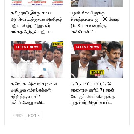
தமிழ்நாடு இந்து சமய
பழனி கோயிலுக்கு
அறநிலையத்துறை அரசிதழ்
சொந்தமான ரூ.100 கோடி
பதிவு பெற்ற அலுவலர்
நில மோசடி வழக்கு:
சங்கத் தேர்தல்: புதிய…
‘சஸ்பெண்ட்’…
LATEST NEWS
LATEST NEWS
த.வெ.க. அமைச்சர்களை
தமிழக சட்டமன்றத்தில்
அதிமுக எம்எல்ஏக்கள்
நாளை(ஆகஸ்ட் 7) நான்
சந்தித்தது ஏன்?
கேட்கும் கேள்விகளுக்கு
எஸ்.பி.வேலுமணி…
முதல்வர் விஜய் வாய்…
PREV
NEXT