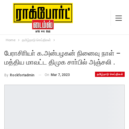
Home
தமிழ்நாடு செய்திகள்
பேராசிாியா் க.அன்பழகன் நினைவு நாள் –
மத்திய மாவட்ட திமுக சாா்பில் அஞ்சலி .
தமிழ்நாடு செய்திகள்
On
Mar 7, 2023
By
Rockfortadmin