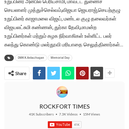
உறுப்பினர் அன்பில் பெரியசாமி, மாவட்ட துணைச்
செயலாளர் முத்துச்செல்வம்,விஜயா ஜெயராஜ்,செயற்குழு
உறுப்பினர் காஜாமலை விஜய், மண்டல குழு தலைவர்கள்
விஜயலட்சுமி கண்ணன், துர்கா தேவி,மாமன்ற
உறுப்பினர்கள் மற்றும் கழக நிர்வாகிகள் உள்ளிட்ட பலர்
கலந்து கொண்டு மலர்தூவி மரியாதை செலுத்தினார்கள்…
DMK K.Anbazhagan
Memorial Day
Share
ROCKFORT TIMES
41K Subscribers
•
7.3K Videos
•
15M Views