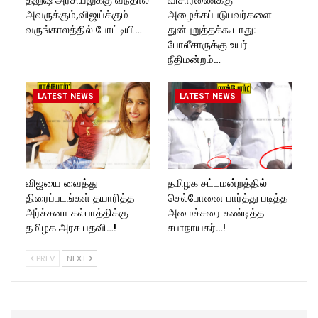
தனுஷ் அரசியலுக்கு வந்தால்
விசாரணைக்கு
அவருக்கும்,விஜய்க்கும்
அழைக்கப்படுபவர்களை
வருங்காலத்தில் போட்டியி…
துன்புறுத்தக்கூடாது:
போலீசாருக்கு உயர்
நீதிமன்றம்…
LATEST NEWS
LATEST NEWS
விஜயை வைத்து
தமிழக சட்டமன்றத்தில்
திரைப்படங்கள் தயாரித்த
செல்போனை பார்த்து படித்த
அர்ச்சனா கல்பாத்திக்கு
அமைச்சரை கண்டித்த
தமிழக அரசு பதவி…!
சபாநாயகர்…!
PREV
NEXT