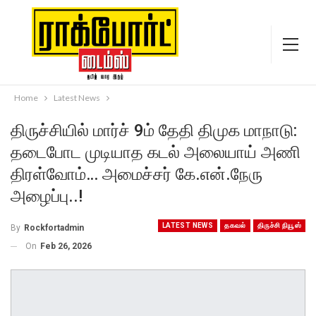
Home
Latest News
திருச்சியில் மார்ச் 9ம் தேதி திமுக மாநாடு:
தடைபோட முடியாத கடல் அலையாய் அணி
திரள்வோம்… அமைச்சர் கே.என்.நேரு
அழைப்பு..!
LATEST NEWS
தகவல்
திருச்சி நியூஸ்
By
Rockfortadmin
On
Feb 26, 2026