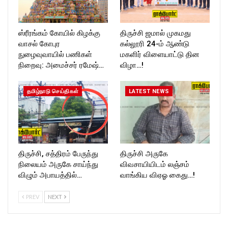
ஸ்ரீரங்கம் கோயில் கிழக்கு
திருச்சி ஜமால் முகமது
வாசல் கோபுர
கல்லூரி 24-ம் ஆண்டு
நுழைவுவாயில் பணிகள்
மகளிர் விளையாட்டு தின
நிறைவு: அமைச்சர் ரமேஷ்…
விழா…!
தமிழ்நாடு செய்திகள்
LATEST NEWS
திருச்சி, சத்திரம் பேருந்து
திருச்சி அருகே
நிலையம் அருகே சாய்ந்து
விவசாயியிடம் லஞ்சம்
விழும் அபாயத்தில்…
வாங்கிய விஏஓ கைது…!
PREV
NEXT