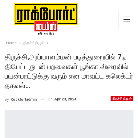
Home
திருச்சி நியூஸ்
திருச்சி,அய்யாளம்மன் படித்துறையில் 7டி
தியேட்டருடன் பறவைகள் பூங்கா விரைவில்
பயன்பாட்டுக்கு வரும் என மாவட்ட கலெக்டர்
தகவல்…
திருச்சி நியூஸ்
On
Apr 23, 2024
By
Rockfortadmin