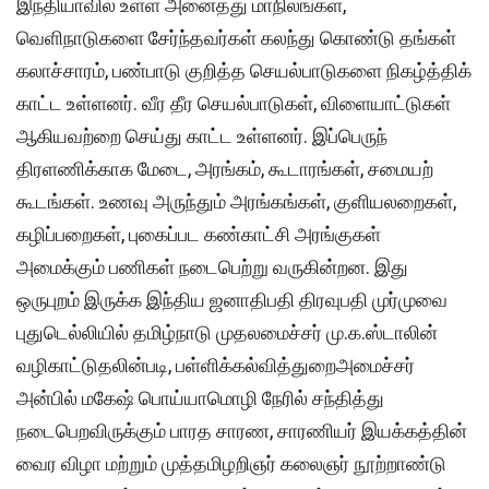
இந்தியாவில் உள்ள அனைத்து மாநிலங்கள்,
வெளிநாடுகளை சேர்ந்தவர்கள் கலந்து கொண்டு தங்கள்
கலாச்சாரம், பண்பாடு குறித்த செயல்பாடுகளை நிகழ்த்திக்
காட்ட உள்ளனர். வீர தீர செயல்பாடுகள், விளையாட்டுகள்
ஆகியவற்றை செய்து காட்ட உள்ளனர். இப்பெருந்
திரளணிக்காக மேடை, அரங்கம், கூடாரங்கள், சமையற்
கூடங்கள். உணவு அருந்தும் அரங்கங்கள், குளியலறைகள்,
கழிப்பறைகள், புகைப்பட கண்காட்சி அரங்குகள்
அமைக்கும் பணிகள் நடைபெற்று வருகின்றன. இது
ஒருபுறம் இருக்க இந்திய ஜனாதிபதி திரவுபதி முர்முவை
புதுடெல்லியில் தமிழ்நாடு முதலமைச்சர் மு.க.ஸ்டாலின்
வழிகாட்டுதலின்படி, பள்ளிக்கல்வித்துறைஅமைச்சர்
அன்பில் மகேஷ் பொய்யாமொழி நேரில் சந்தித்து
நடைபெறவிருக்கும் பாரத சாரண, சாரணியர் இயக்கத்தின்
வைர விழா மற்றும் முத்தமிழறிஞர் கலைஞர் நூற்றாண்டு