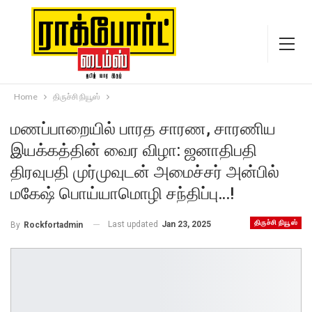
Home
திருச்சி நியூஸ்
மணப்பாறையில் பாரத சாரண, சாரணிய
இயக்கத்தின் வைர விழா: ஜனாதிபதி
திரவுபதி முர்முவுடன் அமைச்சர் அன்பில்
மகேஷ் பொய்யாமொழி சந்திப்பு…!
திருச்சி நியூஸ்
Last updated
Jan 23, 2025
By
Rockfortadmin