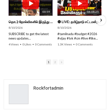
00:59
06:08:25
தொடர் தோல்விகளில் இருந்து அதிமுகவை மீட்டெடுக்க வேண்டும்...- சி.வி. சண்முகம்...
🔴 LIVE: தமிழ்நாடு சட்டமன்றப் பேரவை கூட்டத்தொடர் - நிதிநிலை அறிக்கை மீது விவாதம் #live #budget #video
8/10/2026
8/10/2026
SUBSCRIBE to get the latest
#tamilnadu #budget #2026
news updates
#vijay #tvk #cm #live #like
ROCKFORT TIMES for NEW
#viral #nowtrending #video
4 Views
•
0 Likes
•
0 Comments
1.3K Views
•
0 Comments
VIDEOS EVERY DAY and make
#youtube #nowtrending #dmk
sure to enable Push
#song #youtube SUBSCRIBE
Notifications so you'll never
to get the latest news updates
miss a new video.
ROCKFORT TIMES for NEW
1
2
All you need to do is PRESS
VIDEOS EVERY DAY and make
THE BELL ICON next to the
sure to enable Push
Subscribe button!
Notifications so you'll never
Stay tuned for latest updates
miss a new video. All you need
and in-depth analysis of news
to Press The Bell Icon next to
from India and around the
the Subscribe button! Stay
Rockfortadmin
world!
tuned for latest updates and
in-depth analysis of news from
Follow us on Social Media for
India and around the world!
Latest Updates:
Website:
https://rockforttimes.
Follow us on Social Media for