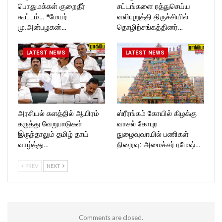
பொதுமக்கள் குறைதீர்
சட்டங்களை ரத்துசெய்ய
கூட்டம்… *மேயர்
வலியுறுத்தி திருச்சியில்
மு.அன்பழகன்…
தொழிற்சங்கத்தினர்…
LATEST NEWS
LATEST NEWS
அரசியல் களத்தில் ஆயிரம்
ஸ்ரீரங்கம் கோயில் கிழக்கு
கருத்து வேறுபாடுகள்
வாசல் கோபுர
இருந்தாலும் தமிழ் தாய்
நுழைவுவாயில் பணிகள்
வாழ்த்து…
நிறைவு: அமைச்சர் ரமேஷ்…
PREV
NEXT
Comments are closed.