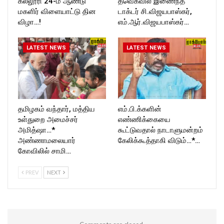
கல்லூரி 24-ம் ஆண்டு
தவெகவில் இணைந்த
மகளிர் விளையாட்டு தின
டாக்டர் சி.விஜயபாஸ்கர்,
விழா…!
எம்.ஆர்.விஜயபாஸ்கர்…
LATEST NEWS
LATEST NEWS
தமிழகம் வந்தார், மத்திய
எம்.பி.க்களின்
உள்துறை அமைச்சர்
எண்ணிக்கையை
அமித்ஷா…*
கூட்டுவதால் நாடாளுமன்றம்
அண்ணாமலையார்
கேலிக்கூத்தாகி விடும்…*…
கோவிலில் சாமி…
PREV
NEXT