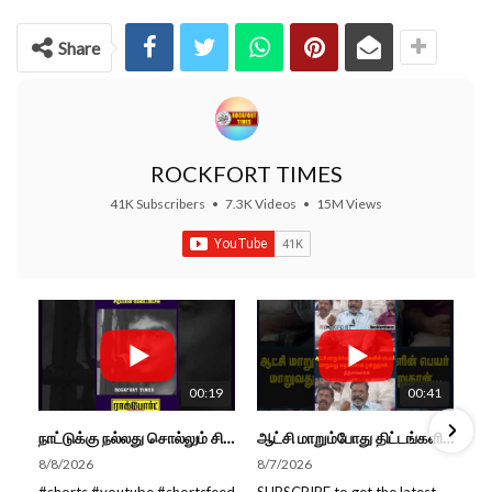
Share
ROCKFORT TIMES
41K Subscribers
•
7.3K Videos
•
15M Views
00:19
00:41
நாட்டுக்கு நல்லது சொல்லும் சிறப்பான மேடைப்பேச்சு... #shorts #subscribe #video
ஆட்சி மாறும்போது திட்டங்களின் பெயர் மாறுவது வழக்கமான ஒன்று தான்... திருமாவளவன்
8/8/2026
8/7/2026
#shorts #youtube #shortsfeed
SUBSCRIBE to get the latest