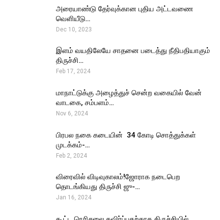
அரையாண்டு தேர்வுக்கான புதிய அட்டவணை
வெளியீடு…
Dec 10, 2023
இளம் வயதிலேயே சாதனை படைத்து நீதிபதியாகும்
திருச்சி…
Feb 17, 2024
மாநாட்டுக்கு அழைத்துச் சென்ற வகையில் வேன்
வாடகை, சம்பளம்…
Nov 6, 2024
பிரபல நகை கடையின் ₹ 34 கோடி சொத்துக்கள்
முடக்கம்-…
Feb 2, 2024
விரைவில் விடிவுகாலம்!ஜோராக நடைபெற
தொடங்கியது திருச்சி ஜு-…
Jan 16, 2024
கூட்ட நெரிசலை தவிர்ப்பதற்காக திருச்சியில்