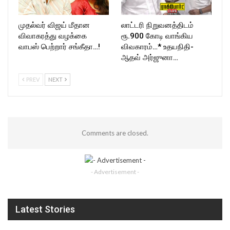
முதல்வர் விஜய் மீதான
லாட்டரி நிறுவனத்திடம்
விவாகரத்து வழக்கை
ரூ.900 கோடி வாங்கிய
வாபஸ் பெற்றார் சங்கீதா…!
விவகாரம்…* உதயநிதி-
ஆதவ் அர்ஜுனா…
PREV
NEXT
Comments are closed.
- Advertisement -
Latest Stories