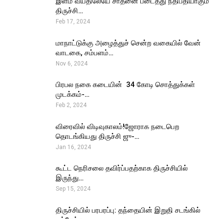
இளம் வயதிலேயே சாதனை படைத்து நீதிபதியாகும்
திருச்சி…
Feb 17, 2024
மாநாட்டுக்கு அழைத்துச் சென்ற வகையில் வேன்
வாடகை, சம்பளம்…
Nov 6, 2024
பிரபல நகை கடையின் ₹ 34 கோடி சொத்துக்கள்
முடக்கம்-…
Feb 2, 2024
விரைவில் விடிவுகாலம்!ஜோராக நடைபெற
தொடங்கியது திருச்சி ஜு-…
Jan 16, 2024
கூட்ட நெரிசலை தவிர்ப்பதற்காக திருச்சியில்
இருந்து…
Sep 15, 2024
திருச்சியில் பரபரப்பு: தந்தையின் இறுதி சடங்கில்