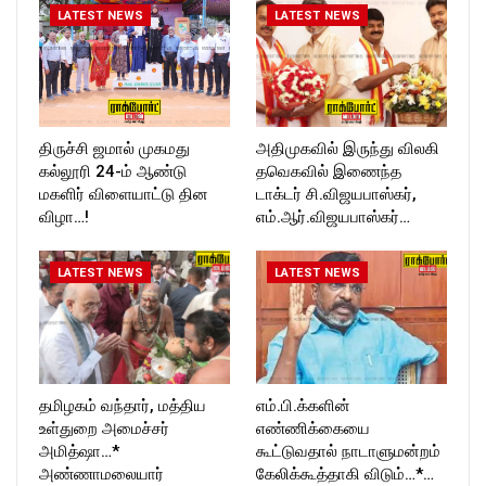
LATEST NEWS
LATEST NEWS
திருச்சி ஜமால் முகமது
அதிமுகவில் இருந்து விலகி
கல்லூரி 24-ம் ஆண்டு
தவெகவில் இணைந்த
மகளிர் விளையாட்டு தின
டாக்டர் சி.விஜயபாஸ்கர்,
விழா…!
எம்.ஆர்.விஜயபாஸ்கர்…
LATEST NEWS
LATEST NEWS
தமிழகம் வந்தார், மத்திய
எம்.பி.க்களின்
உள்துறை அமைச்சர்
எண்ணிக்கையை
அமித்ஷா…*
கூட்டுவதால் நாடாளுமன்றம்
அண்ணாமலையார்
கேலிக்கூத்தாகி விடும்…*…