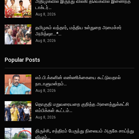
அதிமுகவில் இருந்து விலகி தவெகவில் இணைந்த
டாக்டர்…
Aug 8, 2026
தமிழகம் வந்தார், மத்திய உள்துறை அமைச்சர்
அமித்ஷா…*…
Aug 8, 2026
Popular Posts
எம்.பி.க்களின் எண்ணிக்கையை கூட்டுவதால்
நாடாளுமன்றம்…
Aug 8, 2026
தொகுதி மறுவரையறை குறித்த அனைத்துக்கட்சி
எம்பிக்கள் கூட்டம்…
Aug 8, 2026
திருச்சி, சத்திரம் பேருந்து நிலையம் அருகே சாய்ந்து
விழும்…