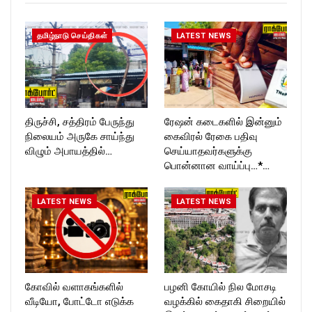
Follow us on:
https://twitter.com/ROCKFOR
T_TIMESC
தமிழ்நாடு செய்திகள்
LATEST NEWS
திருச்சி, சத்திரம் பேருந்து
ரேஷன் கடைகளில் இன்னும்
நிலையம் அருகே சாய்ந்து
கைவிரல் ரேகை பதிவு
விழும் அபாயத்தில்…
செய்யாதவர்களுக்கு
பொன்னான வாய்ப்பு…*…
LATEST NEWS
LATEST NEWS
கோவில் வளாகங்களில்
பழனி கோயில் நில மோசடி
வீடியோ, போட்டோ எடுக்க
வழக்கில் கைதாகி சிறையில்