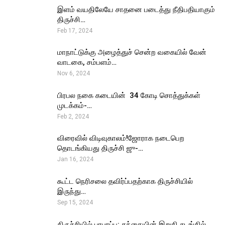
இளம் வயதிலேயே சாதனை படைத்து நீதிபதியாகும்
திருச்சி…
Feb 17, 2024
மாநாட்டுக்கு அழைத்துச் சென்ற வகையில் வேன்
வாடகை, சம்பளம்…
Nov 6, 2024
பிரபல நகை கடையின் ₹ 34 கோடி சொத்துக்கள்
முடக்கம்-…
Feb 2, 2024
விரைவில் விடிவுகாலம்!ஜோராக நடைபெற
தொடங்கியது திருச்சி ஜு-…
Jan 16, 2024
கூட்ட நெரிசலை தவிர்ப்பதற்காக திருச்சியில்
இருந்து…
Sep 15, 2024
திருச்சியில் பரபரப்பு: தந்தையின் இறுதி சடங்கில்