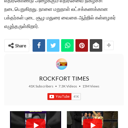
எதிர்கொண்டு அழைக்கும் எதிர்சேவை நிகழ்ச்சி
நடைபெறுகிறது. நாளை மறுநாள் லட்சக்கணக்கான
பக்தர்கள் புடை சூழ மதுரை வைகை ஆற்றில் கள்ளழகர்
எழுந்தருள்கிறார்.
Share
ROCKFORT TIMES
41K Subscribers
•
7.3K Videos
•
15M Views