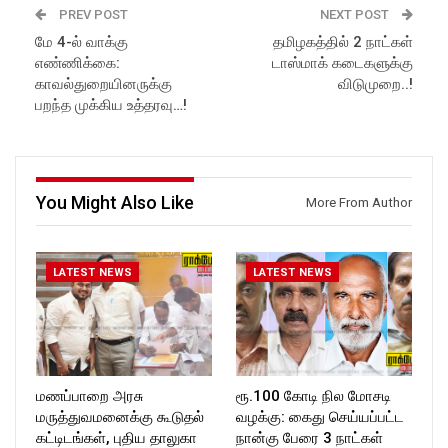
Follow us on Social Media for
Subscribe:
PREV POST
NEXT POST
Latest Updates:
https://www.youtube.com/@r
மே 4-ல் வாக்கு
தமிழகத்தில் 2 நாட்கள்
Website:
https://rockforttimes.
ockforttimes
எண்ணிக்கை:
டாஸ்மாக் கடைகளுக்கு
in//
Like us on:
Subscribe:
https://www.facebook.com/R
காவல்துறையினருக்கு
விடுமுறை..!
https://www.youtube.com/@r
ockforttimes
பறந்த முக்கிய உத்தரவு…!
ockforttimes
Follow us on:
Like us on:
https://www.instagram.com/ro
https://www.facebook.com/R
ckforttimes/
ockforttimes
Follow us on:
Follow us on:
https://twitter.com/ROCKFOR
You Might Also Like
More From Author
https://www.instagram.com/ro
T_TIMES
ckforttimes/
Follow us on:
https://twitter.com/ROCKFOR
LATEST NEWS
LATEST NEWS
T_TIMESC
மணப்பாறை அரசு
ரூ.100 கோடி நில மோசடி
மருத்துவமனைக்கு கூடுதல்
வழக்கு: கைது செய்யப்பட்ட
கட்டிடங்கள், புதிய தாலுகா
நான்கு பேரை 3 நாட்கள்