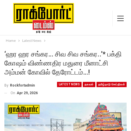
Home
Latest News
‘ஹர ஹர சங்கர… சிவ சிவ சங்கர..’* பக்தி
கோஷம் விண்ணதிர மதுரை மீனாட்சி
அம்மன் கோவில் தேரோட்டம்…!
LATEST NEWS
தகவல்
தமிழ்நாடு செய்திகள்
By
Rockfortadmin
On
Apr 29, 2026