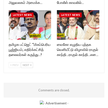
அலுவலகம் அமைக்க…
போலீஸ் காவலில்…
LATEST NEWS
LATEST NEWS
தமிழக பட்ஜெட் “மிகப்பெரிய
வைகோ எழுதிய புத்தக
பூஜ்ஜியம்; எதிர்க்கட்சித்
வெளியீட்டு விழாவில் ராகுல்
தலைவர்கள் கருத்து…!
காந்தி…ராகுல் காந்தி…என…
PREV
NEXT
Comments are closed.