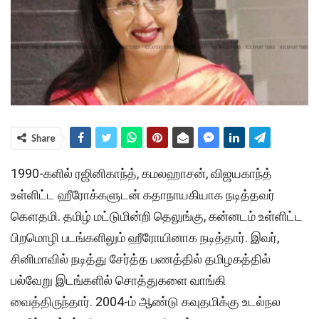
Share
1990-களில் ரஜினிகாந்த், கமலஹாசன், விஜயகாந்த்
உள்ளிட்ட ஹீரோக்களுடன் கதாநாயகியாக நடித்தவர்
கௌதமி. தமிழ் மட்டுமின்றி தெலுங்கு, கன்னடம் உள்ளிட்ட
பிறமொழி படங்களிலும் ஹீரோயினாக நடித்தார். இவர்,
சினிமாவில் நடித்து சேர்த்த பணத்தில் தமிழகத்தில்
பல்வேறு இடங்களில் சொத்துகளை வாங்கி
வைத்திருந்தார். 2004-ம் ஆண்டு கவுதமிக்கு உடல்நல