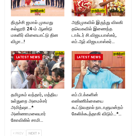
திருச்சி ஜமால் முகமது
அதிமுகவில் இருந்து விலகி
கல்லூரி 24-ம் ஆண்டு
தவெகவில் இணைந்த
மகளிர் விளையாட்டு தின
டாக்டர் சி.விஜயபாஸ்கர்,
விழா…!
எம்.ஆர்.விஜயபாஸ்கர்…
LATEST NEWS
LATEST NEWS
தமிழகம் வந்தார், மத்திய
எம்.பி.க்களின்
உள்துறை அமைச்சர்
எண்ணிக்கையை
அமித்ஷா…*
கூட்டுவதால் நாடாளுமன்றம்
அண்ணாமலையார்
கேலிக்கூத்தாகி விடும்…*…
கோவிலில் சாமி…
PREV
NEXT