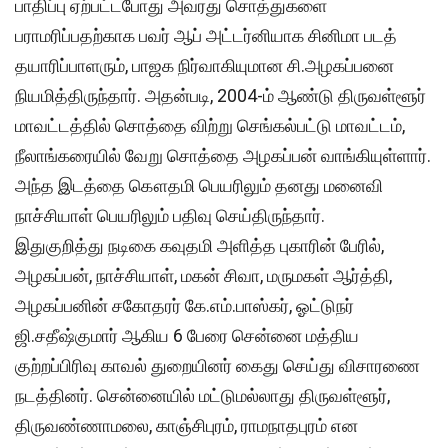
பாதிப்பு ஏற்பட்டபோது அவரது சொத்துகளை
பராமரிப்பதற்காக பவர் ஆப் அட்டர்னியாக சினிமா படத்
தயாரிப்பாளரும், பாஜக நிர்வாகியுமான சி.அழகப்பனை
நியமித்திருந்தார். அதன்படி, 2004-ம் ஆண்டு திருவள்ளூர்
மாவட்டத்தில் சொத்தை விற்று செங்கல்பட்டு மாவட்டம்,
நீலாங்கரையில் வேறு சொத்தை அழகப்பன் வாங்கியுள்ளார்.
அந்த இடத்தை கௌதமி பெயரிலும் தனது மனைவி
நாச்சியாள் பெயரிலும் பதிவு செய்திருந்தார்.
இதுகுறித்து நடிகை கவுதமி அளித்த புகாரின் பேரில்,
அழகப்பன், நாச்சியாள், மகன் சிவா, மருமகள் ஆர்த்தி,
அழகப்பனின் சகோதரர் கே.எம்.பாஸ்கர், ஓட்டுநர்
ஜி.சதீஷ்குமார் ஆகிய 6 பேரை சென்னை மத்திய
குற்றப்பிரிவு காவல் துறையினர் கைது செய்து விசாரணை
நடத்தினர். சென்னையில் மட்டுமல்லாது திருவள்ளூர்,
திருவண்ணாமலை, காஞ்சிபுரம், ராமநாதபுரம் என