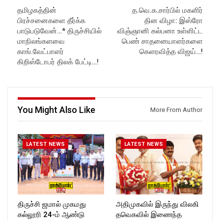
Latest Updates:
https://www.youtube.com/@r
தமிழகத்தின்
த.வெ.க.சார்பில் மகளிர்
Website:
https://rockforttimes.
ockforttimes
பிரச்சனைகளை தீர்க்க
தின விழா: இஸ்ரோ
in//
Like us on:
Subscribe:
https://www.facebook.com/R
பாடுபடுவேன்…* திருச்சியில்
விஞ்ஞானி கல்பனா உள்ளிட்ட
https://www.youtube.com/@r
ockforttimes
மாநிலங்களவை
பெண் சாதனையாளர்களை
ockforttimes
Follow us on:
காங்.வேட்பாளர்
கெளரவித்த விஜய்…!
Like us on:
https://www.instagram.com/ro
கிறிஸ்டோபர் திலக் பேட்டி…!
https://www.facebook.com/R
ckforttimes/
ockforttimes
Follow us on:
Follow us on:
https://twitter.com/ROCKFOR
https://www.instagram.com/ro
T_TIMES
ckforttimes/
You Might Also Like
Follow us on:
More From Author
https://twitter.com/ROCKFOR
T_TIMESC
LATEST NEWS
LATEST NEWS
திருச்சி ஜமால் முகமது
அதிமுகவில் இருந்து விலகி
கல்லூரி 24-ம் ஆண்டு
தவெகவில் இணைந்த