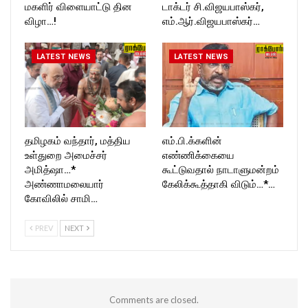
மகளிர் விளையாட்டு தின
டாக்டர் சி.விஜயபாஸ்கர்,
விழா…!
எம்.ஆர்.விஜயபாஸ்கர்…
LATEST NEWS
LATEST NEWS
தமிழகம் வந்தார், மத்திய
எம்.பி.க்களின்
உள்துறை அமைச்சர்
எண்ணிக்கையை
அமித்ஷா…*
கூட்டுவதால் நாடாளுமன்றம்
அண்ணாமலையார்
கேலிக்கூத்தாகி விடும்…*…
கோவிலில் சாமி…
PREV
NEXT
Comments are closed.