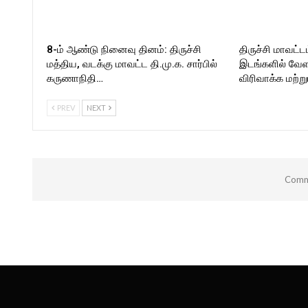
8-ம் ஆண்டு நினைவு தினம்: திருச்சி
திருச்சி மாவட்டம
மத்திய, வடக்கு மாவட்ட தி.மு.க. சார்பில்
இடங்களில் வே
கருணாநிதி…
விரிவாக்க மற்று
PREV
NEXT
Comme