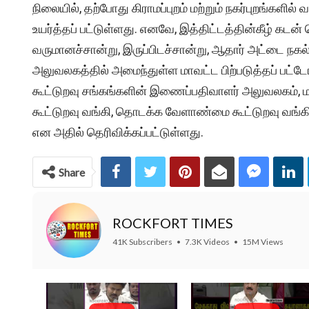
நிலையில், தற்போது கிராமப்புறம் மற்றும் நகர்புறங்களி
உயர்த்தப் பட்டுள்ளது. எனவே, இத்திட்டத்தின்கீழ் கடன்
வருமானச்சான்று, இருப்பிடச்சான்று, ஆதார் அட்டை நகல்
அலுவலகத்தில் அமைந்துள்ள மாவட்ட பிற்படுத்தப் பட்டோ
கூட்டுறவு சங்கங்களின் இணைப்பதிவாளர் அலுவலகம், மா
கூட்டுறவு வங்கி, தொடக்க வேளாண்மை கூட்டுறவு வங்
என அதில் தெரிவிக்கப்பட்டுள்ளது.
Share
ROCKFORT TIMES
41K Subscribers
•
7.3K Videos
•
15M Views