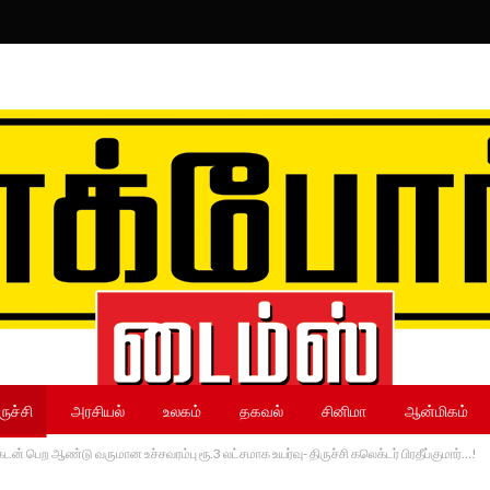
ருச்சி
அரசியல்
உலகம்
தகவல்
சினிமா
ஆன்மிகம்
கடன் பெற ஆண்டு வருமான உச்சவரம்பு ரூ.3 லட்சமாக உயர்வு- திருச்சி கலெக்டர் பிரதீப்குமார்…!