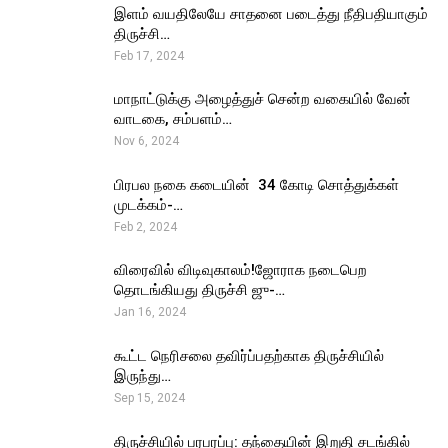
இளம் வயதிலேயே சாதனை படைத்து நீதிபதியாகும்
திருச்சி…
Feb 17, 2024
மாநாட்டுக்கு அழைத்துச் சென்ற வகையில் வேன்
வாடகை, சம்பளம்…
Nov 6, 2024
பிரபல நகை கடையின் ₹ 34 கோடி சொத்துக்கள்
முடக்கம்-…
Feb 2, 2024
விரைவில் விடிவுகாலம்!ஜோராக நடைபெற
தொடங்கியது திருச்சி ஜு-…
Jan 16, 2024
கூட்ட நெரிசலை தவிர்ப்பதற்காக திருச்சியில்
இருந்து…
Sep 15, 2024
திருச்சியில் பரபரப்பு: தந்தையின் இறுதி சடங்கில்