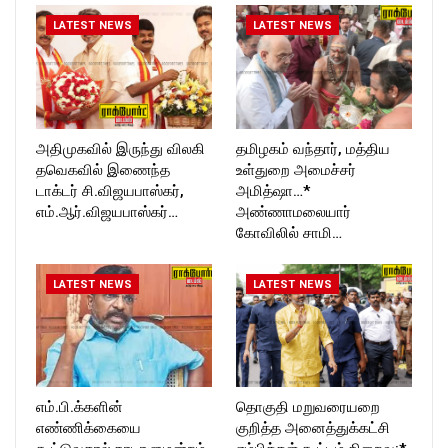
T_TIMESC
LATEST NEWS
LATEST NEWS
அதிமுகவில் இருந்து விலகி
தமிழகம் வந்தார், மத்திய
தவெகவில் இணைந்த
உள்துறை அமைச்சர்
டாக்டர் சி.விஜயபாஸ்கர்,
அமித்ஷா…*
எம்.ஆர்.விஜயபாஸ்கர்…
அண்ணாமலையார்
கோவிலில் சாமி…
LATEST NEWS
LATEST NEWS
எம்.பி.க்களின்
தொகுதி மறுவரையறை
எண்ணிக்கையை
குறித்த அனைத்துக்கட்சி