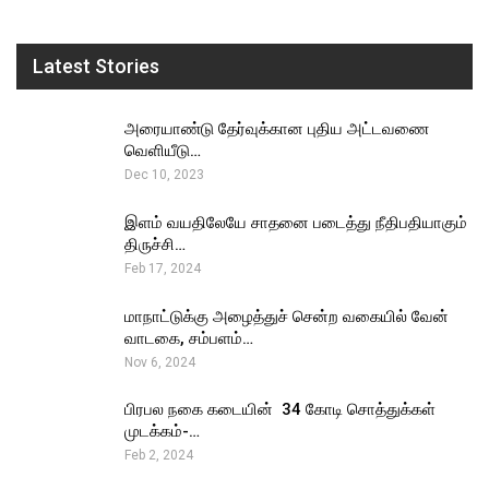
Latest Stories
அரையாண்டு தேர்வுக்கான புதிய அட்டவணை
வெளியீடு…
Dec 10, 2023
இளம் வயதிலேயே சாதனை படைத்து நீதிபதியாகும்
திருச்சி…
Feb 17, 2024
மாநாட்டுக்கு அழைத்துச் சென்ற வகையில் வேன்
வாடகை, சம்பளம்…
Nov 6, 2024
பிரபல நகை கடையின் ₹ 34 கோடி சொத்துக்கள்
முடக்கம்-…
Feb 2, 2024