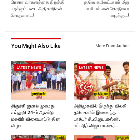
பிரசார வாகனத்தை நிறுத்தி
த.வெ.க.வேட்பாளர் மீது
பறக்கும் படை அதிகாரிகள்
பாலியல் வன்கொடுமை
சோதனை…!
வழக்கு…!
You Might Also Like
More From Author
LATEST NEWS
LATEST NEWS
திருச்சி ஜமால் முகமது
அதிமுகவில் இருந்து விலகி
கல்லூரி 24-ம் ஆண்டு
தவெகவில் இணைந்த
மகளிர் விளையாட்டு தின
டாக்டர் சி.விஜயபாஸ்கர்,
விழா…!
எம்.ஆர்.விஜயபாஸ்கர்…