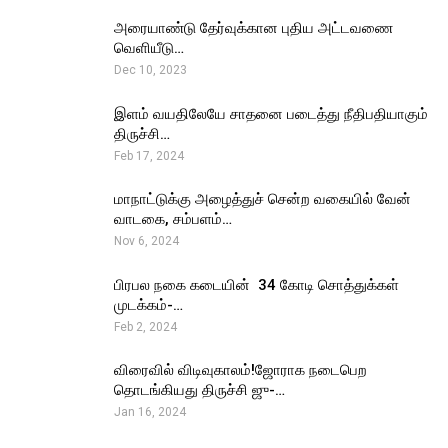
அரையாண்டு தேர்வுக்கான புதிய அட்டவணை
வெளியீடு…
Dec 10, 2023
இளம் வயதிலேயே சாதனை படைத்து நீதிபதியாகும்
திருச்சி…
Feb 17, 2024
மாநாட்டுக்கு அழைத்துச் சென்ற வகையில் வேன்
வாடகை, சம்பளம்…
Nov 6, 2024
பிரபல நகை கடையின் ₹ 34 கோடி சொத்துக்கள்
முடக்கம்-…
Feb 2, 2024
விரைவில் விடிவுகாலம்!ஜோராக நடைபெற
தொடங்கியது திருச்சி ஜு-…
Jan 16, 2024