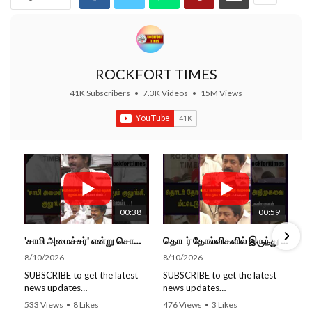
ROCKFORT TIMES
41K Subscribers
•
7.3K Videos
•
15M Views
00:38
00:59
'சாமி அமைச்சர்' என்று சொன்னதும் குலுங்கி, குலுங்கி சிரித்த முதல்வர் விஜய்...!
தொடர் தோல்விகளில் இருந்து அதிமுகவை மீட்டெடுக்க வேண்டும்...- சி.வி. சண்முகம்...
8/10/2026
8/10/2026
SUBSCRIBE to get the latest
SUBSCRIBE to get the latest
news updates
news updates
ROCKFORT TIMES for NEW
ROCKFORT TIMES for NEW
533 Views
•
8 Likes
476 Views
•
3 Likes