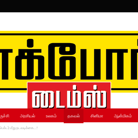
ருச்சி
அரசியல்
உலகம்
தகவல்
சினிமா
ஆன்மிகம்
ெக்டர் மீது நடவடிக்கை…!