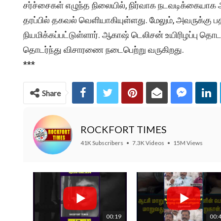
சர்ச்சைகள் எழுந்த நிலையில், நிர்வாக நடவடிக்கையாக அ
தரப்பில் தகவல் வெளியாகியுள்ளது. மேலும், அவருக்கு 
நியமிக்கப்பட்டுள்ளார். ஆகாஷ் டெலிசன் உயிரிழப்பு தொ
தொடர்ந்து விசாரணை நடைபெற்று வருகிறது.
***
Share
ROCKFORT TIMES
41K Subscribers
•
7.3K Videos
•
15M Views
00:19
00: