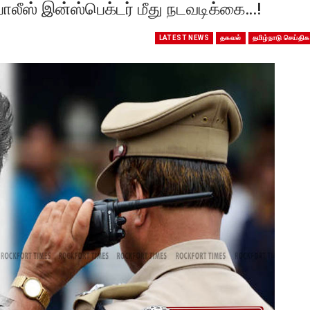
லீஸ் இன்ஸ்பெக்டர் மீது நடவடிக்கை…!
LATEST NEWS
தகவல்
தமிழ்நாடு செய்திக