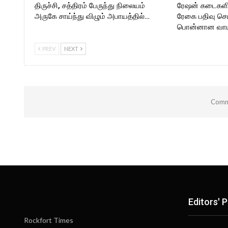
திருச்சி, சத்திரம் பேருந்து நிலையம்
ரேஷன் கடைகளில
அருகே சாய்ந்து விழும் அபாயத்தில்…
ரேகை பதிவு செ
பொன்னான வாய்
PREV
NEXT
Comme
Editors' P
Rockfort Times