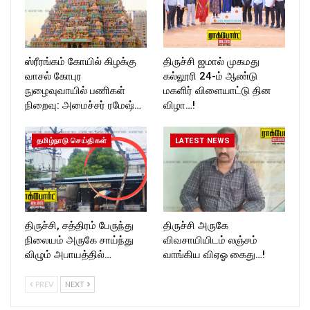
ஸ்ரீரங்கம் கோயில் கிழக்கு
திருச்சி ஜமால் முகமது
வாசல் கோபுர
கல்லூரி 24-ம் ஆண்டு
நுழைவுவாயில் பணிகள்
மகளிர் விளையாட்டு தின
நிறைவு: அமைச்சர் ரமேஷ்…
விழா…!
தமிழ்நாடு செய்திகள்
LATEST NEWS
திருச்சி, சத்திரம் பேருந்து
திருச்சி அருகே
நிலையம் அருகே சாய்ந்து
விவசாயியிடம் லஞ்சம்
விழும் அபாயத்தில்…
வாங்கிய விஏஓ கைது…!
PREV
NEXT