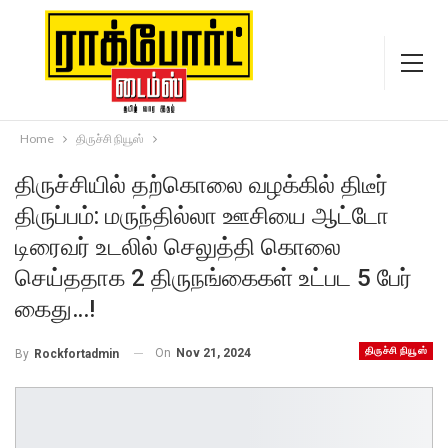
Home
திருச்சி நியூஸ்
திருச்சியில் தற்கொலை வழக்கில் திடீர்
திருப்பம்: மருந்தில்லா ஊசியை ஆட்டோ
டிரைவர் உடலில் செலுத்தி கொலை
செய்ததாக 2 திருநங்கைகள் உட்பட 5 பேர்
கைது…!
திருச்சி நியூஸ்
On
Nov 21, 2024
By
Rockfortadmin