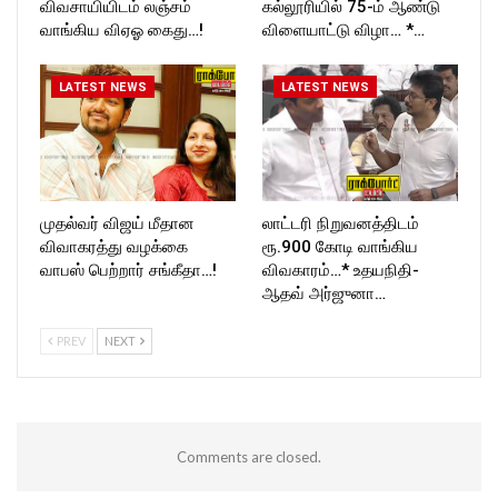
விவசாயியிடம் லஞ்சம்
கல்லூரியில் 75-ம் ஆண்டு
வாங்கிய விஏஓ கைது…!
விளையாட்டு விழா… *…
LATEST NEWS
LATEST NEWS
முதல்வர் விஜய் மீதான
லாட்டரி நிறுவனத்திடம்
விவாகரத்து வழக்கை
ரூ.900 கோடி வாங்கிய
வாபஸ் பெற்றார் சங்கீதா…!
விவகாரம்…* உதயநிதி-
ஆதவ் அர்ஜுனா…
PREV
NEXT
Comments are closed.