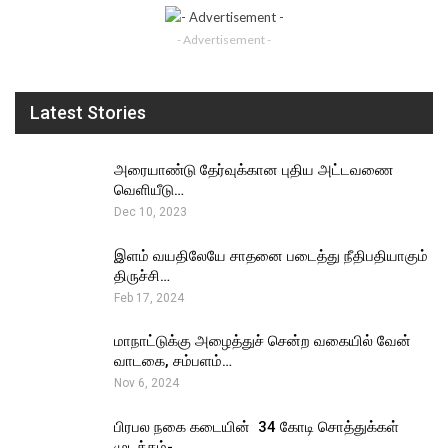
- Advertisement -
Latest Stories
அரையாண்டு தேர்வுக்கான புதிய அட்டவணை
வெளியீடு…
Dec 10, 2023
இளம் வயதிலேயே சாதனை படைத்து நீதிபதியாகும்
திருச்சி…
Feb 17, 2024
மாநாட்டுக்கு அழைத்துச் சென்ற வகையில் வேன்
வாடகை, சம்பளம்…
Nov 6, 2024
பிரபல நகை கடையின் ₹ 34 கோடி சொத்துக்கள்
முடக்கம்-…