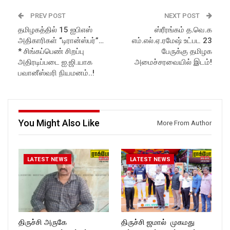
in//
Latest Updates:
Subscribe:
Website :
PREV POST
NEXT POST
https://www.youtube.com/@r
https://rockforttimes.in/
தமிழகத்தில் 15 ஐபிஎஸ்
ஸ்ரீரங்கம் த.வெ.க
ockforttimes
Subscribe:
அதிகாரிகள் “டிரான்ஸ்பர்”…
எம்.எல்.ஏ.ரமேஷ் உட்பட 23
Like us on:
https://www.youtube.com/@r
https://www.facebook.com/R
ockforttimes
* சிங்கப்பெண் சிறப்பு
பேருக்கு தமிழக
ockforttimes
Like us on:
அதிரடிப்படை ஐ.ஜி.யாக
அமைச்சரவையில் இடம்!
Follow us on:
https://www.facebook.com/R
பவானீஸ்வரி நியமனம்..!
https://www.instagram.com/ro
ockforttimes
ckforttimes/
Follow us on:
Follow us on:
https://www.instagram.com/ro
https://twitter.com/ROCKFOR
ckforttimes/
T_TIMES
Follow us on:
You Might Also Like
More From Author
https://twitter.com/ROCKFOR
T_TIMES
LATEST NEWS
LATEST NEWS
திருச்சி அருகே
திருச்சி ஜமால் முகமது