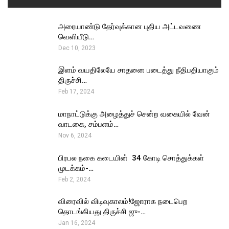
அரையாண்டு தேர்வுக்கான புதிய அட்டவணை
வெளியீடு…
Dec 10, 2023
இளம் வயதிலேயே சாதனை படைத்து நீதிபதியாகும்
திருச்சி…
Feb 17, 2024
மாநாட்டுக்கு அழைத்துச் சென்ற வகையில் வேன்
வாடகை, சம்பளம்…
Nov 6, 2024
பிரபல நகை கடையின் ₹ 34 கோடி சொத்துக்கள்
முடக்கம்-…
Feb 2, 2024
விரைவில் விடிவுகாலம்!ஜோராக நடைபெற
தொடங்கியது திருச்சி ஜு-…
Jan 16, 2024