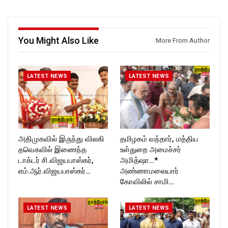
https://www.facebook.com/R
ckforttimes/
ockforttimes
Follow us on:
Follow us on:
https://twitter.com/ROCKFOR
https://www.instagram.com/ro
T_TIMES
You Might Also Like
More From Author
ckforttimes/
Follow us on:
https://twitter.com/ROCKFOR
T_TIMESC
LATEST NEWS
LATEST NEWS
அதிமுகவில் இருந்து விலகி
தமிழகம் வந்தார், மத்திய
தவெகவில் இணைந்த
உள்துறை அமைச்சர்
டாக்டர் சி.விஜயபாஸ்கர்,
அமித்ஷா…*
எம்.ஆர்.விஜயபாஸ்கர்…
அண்ணாமலையார்
கோவிலில் சாமி…
LATEST NEWS
LATEST NEWS