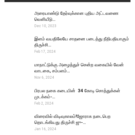
அரையாண்டு தேர்வுக்கான புதிய அட்டவணை
வெளியீடு…
Dec 10, 2023
இளம் வயதிலேயே சாதனை படைத்து நீதிபதியாகும்
திருச்சி…
Feb 17, 2024
மாநாட்டுக்கு அழைத்துச் சென்ற வகையில் வேன்
வாடகை, சம்பளம்…
Nov 6, 2024
பிரபல நகை கடையின் ₹ 34 கோடி சொத்துக்கள்
முடக்கம்-…
Feb 2, 2024
விரைவில் விடிவுகாலம்!ஜோராக நடைபெற
தொடங்கியது திருச்சி ஜு-…
Jan 16, 2024