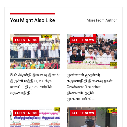
ckforttimes/
ckforttimes/
Follow us on:
Follow us on:
https://twitter.com/ROCKFOR
https://twitter.com/ROCKFOR
You Might Also Like
T_TIMES
T_TIMES
More From Author
LATEST NEWS
LATEST NEWS
8-ம் ஆண்டு நினைவு தினம்:
முன்னாள் முதல்வர்
திருச்சி மத்திய, வடக்கு
கருணாநிதி நினைவு நாள்:
மாவட்ட தி.மு.க. சார்பில்
சென்னையில் உள்ள
கருணாநிதி…
நினைவிடத்தில்
மு.க.ஸ்டாலின்…
LATEST NEWS
LATEST NEWS