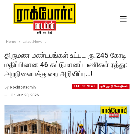
Home
Latest News
திருமண மண்​டபங்​கள் உட்பட ரூ.245 கோடி
மதிப்பிலான 46 கட்டுமானப் பணிகள் ரத்து:
அறநிலையத்துறை அறிவிப்பு…!
LATEST NEWS
தமிழ்நாடு செய்திகள்
By
Rockfortadmin
On
Jun 20, 2026