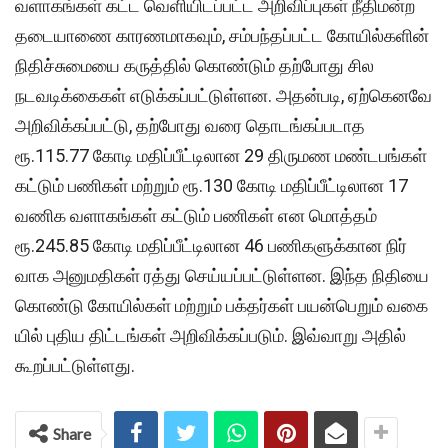
வளாகங்​கள் கட்ட வெளி​யிடப்​பட்ட அறி​விப்​பு​கள் நீதி​மன்ற
தடை​யாணை காரண​மாக​வும், சம்​பந்​தப்​பட்ட கோயில்​களின்
நிதிச்​சுமையை கருத்தில் ​கொண்​டும் தற்​போது சில
நடவடிக்​கைகள் எடுக்கப்பட்டுள்ளன. அதன்​படி, ஏற்​கெனவே
அறிவிக்​கப்​பட்​டு, தற்போது வரை தொடங்​கப்​ப​டாத
ரூ.115.77 கோடி மதிப்​பீட்​டிலான 29 திருமண மண்​டபங்​கள்
கட்டும் பணி​கள் மற்​றும் ரூ.130 கோடி மதிப்​பீட்​டிலான 17
வணிக வளாகங்​கள் கட்​டும் பணி​கள் என மொத்​தம்
ரூ.245.85 கோடி மதிப்​பீட்​டிலான 46 பணி​களுக்கான நிர்​
வாக அனு​ம​தி​கள் ரத்து செய்​யப்​பட்​டுள்​ளன. இந்த நிதியை
கொண்டு கோயில்​கள் மற்​றும் பக்​தர்​கள் பயன்​பெறும் வகை​
யில் புதிய திட்​டங்​கள் அறிவிக்​கப்​படும். இவ்​வாறு அதில்
கூறப்​பட்​டுள்​ளது.
Share