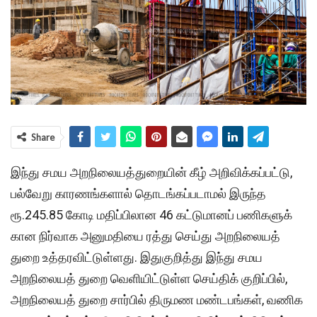
Share
இந்து சமய அறநிலை​யத்​துறை​யின் கீழ் அறிவிக்​கப்​பட்​டு,
பல்​வேறு காரணங்​களால் தொடங்​கப்​ப​டா​மல் இருந்த
ரூ.245.85 கோடி மதிப்​பிலான 46 கட்​டு​மானப் பணி​களுக்​
கான நிர்​வாக அனு​ம​தியை ரத்து செய்து அறநிலை​யத்​
துறை உத்​தர​விட்​டுள்​ளது. இதுகுறித்து இந்து சமய
அறநிலை​யத்​ துறை வெளி​யிட்​டுள்ள செய்​திக்​ குறிப்பில்,
அறநிலை​யத் துறை சார்​பில் திருமண மண்​டபங்​கள், வணிக