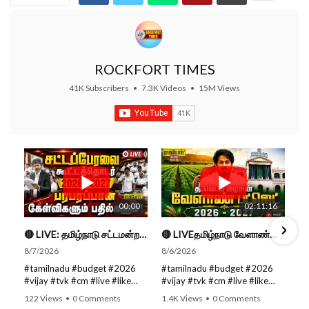
ROCKFORT TIMES
41K Subscribers
•
7.3K Videos
•
15M Views
00:00
02:11:16
🔴 LIVE: தமிழ்நாடு சட்டமன்றப் பேரவை கூட்டத்தொடர் - நிதிநிலை அறிக்கை மீது விவாதம் #live #budget #video
🔴 LIVEதமிழ்நாடு வேளாண்மை நிதிநிலை அறிக்கை - 2026-27 |TN Agriculture Budget #live #budget #video #cm
8/7/2026
8/6/2026
#tamilnadu #budget #2026
#tamilnadu #budget #2026
#vijay #tvk #cm #live #like
#vijay #tvk #cm #live #like
#viral #nowtrending #video
#viral #nowtrending #video
122 Views
•
0 Comments
1.4K Views
•
0 Comments
#youtube #nowtrending #dmk
#youtube #nowtrending #dmk