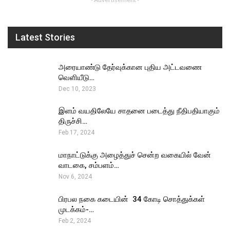
Latest Stories
அரையாண்டு தேர்வுக்கான புதிய அட்டவணை
வெளியீடு…
Dec 10, 2023
இளம் வயதிலேயே சாதனை படைத்து நீதிபதியாகும்
திருச்சி…
Feb 17, 2024
மாநாட்டுக்கு அழைத்துச் சென்ற வகையில் வேன்
வாடகை, சம்பளம்…
Nov 6, 2024
பிரபல நகை கடையின் ₹ 34 கோடி சொத்துக்கள்
முடக்கம்-…
Feb 2, 2024