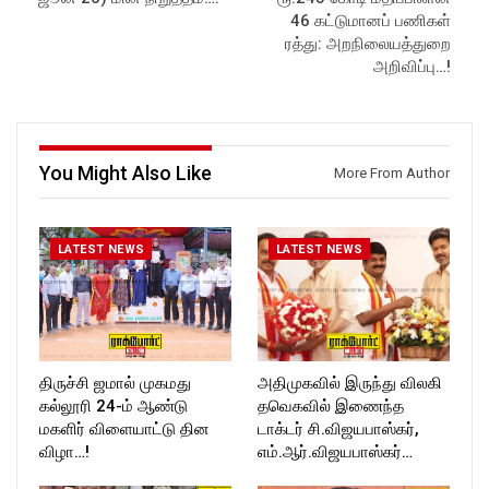
Subscribe:
https://www.facebook.com/R
46 கட்டுமானப் பணிகள்
https://www.youtube.com/@r
ockforttimes
ரத்து: அறநிலையத்துறை
ockforttimes
Follow us on:
அறிவிப்பு…!
Like us on:
https://www.instagram.com/ro
https://www.facebook.com/R
ckforttimes/
ockforttimes
Follow us on:
Follow us on:
https://twitter.com/ROCKFOR
https://www.instagram.com/ro
T_TIMES
You Might Also Like
More From Author
ckforttimes/
Follow us on:
https://twitter.com/ROCKFOR
T_TIMESC
LATEST NEWS
LATEST NEWS
திருச்சி ஜமால் முகமது
அதிமுகவில் இருந்து விலகி
கல்லூரி 24-ம் ஆண்டு
தவெகவில் இணைந்த
மகளிர் விளையாட்டு தின
டாக்டர் சி.விஜயபாஸ்கர்,
விழா…!
எம்.ஆர்.விஜயபாஸ்கர்…