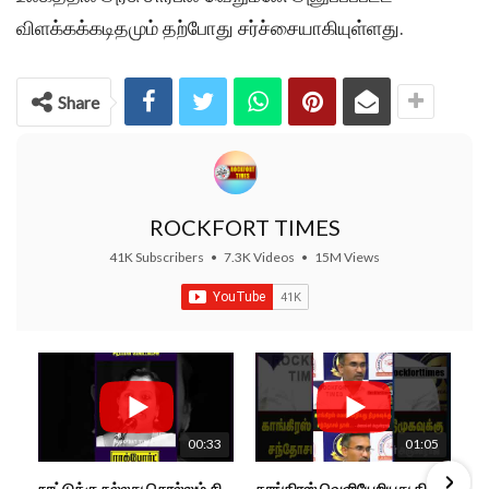
விளக்கக்கடிதமும் தற்போது சர்ச்சையாகியுள்ளது.
Share
ROCKFORT TIMES
41K Subscribers
•
7.3K Videos
•
15M Views
00:33
01:05
நாட்டுக்கு நல்லது சொல்லும் சிறப்பான மேடைப்பேச்சு... #shorts #subscribe #video
காங்கிரஸ் வெளியேறியது திமுகவுக்கு சந்தோசம் தான்... - அமைச்சர் அருண்ராஜ்