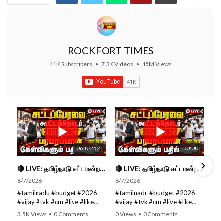
ROCKFORT TIMES
41K Subscribers
•
7.3K Videos
•
15M Views
06:04:52
00:00
🔴 LIVE: தமிழ்நாடு சட்டமன்றப் பேரவை கூட்டத்தொடர் - நிதிநிலை அறிக்கை மீது விவாதம் #live #budget #video
🔴 LIVE: தமிழ்நாடு சட்டமன்றப் பேரவை கூட்டத்தொடர் - நிதிநிலை அறிக்கை மீது விவாதம் #live #budget #video
8/7/2026
8/7/2026
#tamilnadu #budget #2026
#tamilnadu #budget #2026
#vijay #tvk #cm #live #like
#vijay #tvk #cm #live #like
#viral #nowtrending #video
#viral #nowtrending #video
3.5K Views
•
0 Comments
0 Views
•
0 Comments
#youtube #nowtrending #dmk
#youtube #nowtrending #dmk