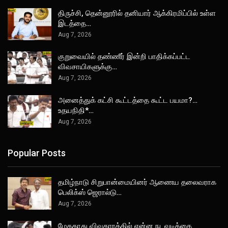
திருச்சி, தென்னூரில் தனியார் ஆக்கிரமிப்பில் உள்ள
இடத்தை…
Aug 7, 2026
குறுவையில் தண்ணீர் இன்றி பாதிக்கப்பட்ட
விவசாயிகளுக்கு…
Aug 7, 2026
அனைத்துக் கட்சி கூட்டத்தை கூட்ட பயமா?…
உதயநிதி*…
Aug 7, 2026
Popular Posts
தமிழ்நாடு சிறுபான்மையினர் ஆணைய தலைவராக
பெலிக்ஸ் ஜெரால்டு…
Aug 7, 2026
மேகதாது விவகாரத்தில் என்ன நடவடிக்கை