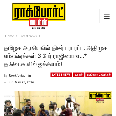
Home
Latest News
தமிழக அரசியலில் திடீர் பரபரப்பு: அதிமுக
எம்எல்ஏக்கள் 3 பேர் ராஜினாமா…*
த.வெ.க.வில் ஐக்கியம்!
LATEST NEWS
தகவல்
தமிழ்நாடு செய்திகள்
By
Rockfortadmin
On
May 25, 2026