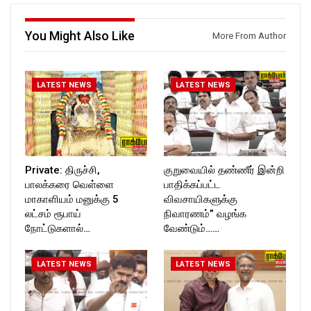
ckforttimes/
ckforttimes/
Follow us on:
Follow us on:
You Might Also Like
More From Author
https://twitter.com/ROCKFOR
https://twitter.com/ROCKFOR
T_TIMES
T_TIMES
LATEST NEWS
LATEST NEWS
Private: திருச்சி,
குறுவையில் தண்ணீர் இன்றி
பாலக்கரை வெள்ளை
பாதிக்கப்பட்ட
மாகாளியம் மனுக்கு 5
விவசாயிகளுக்கு
லட்சம் ரூபாய்
நிவாரணம்” வழங்க
நோட்டுகளால்…
வேண்டும்……
LATEST NEWS
LATEST NEWS