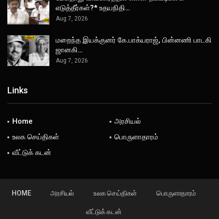
எடுத்தீர்கள்?* உதயநிதி…
Aug 7, 2026
மறைந்த இயக்குனர் கே.பாக்யராஜ், பின்னணி பாடகி
ஜானகி…
Aug 7, 2026
Links
Home
அரசியல்
உலக செய்திகள்
பொருளாதாரம்
வீட்டுக் கடன்
HOME
அரசியல்
உலக செய்திகள்
பொருளாதாரம்
வீட்டுக் கடன்