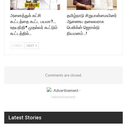
அனைத்துக் கட்சி
தமிழ்நாடு சிறுபான்மையினர்
கூட்டத்தை கூட்ட பயமா?…
ஆணைய தலைவராக
உதயநிதி* முதல்வர் கூட்டும்
பெலிக்ஸ் ஜெரால்டு
கூட்டத்தில்…
நியமனம்…!
PREV
NEXT
Comments are closed.
- Advertisement -
Latest Stories